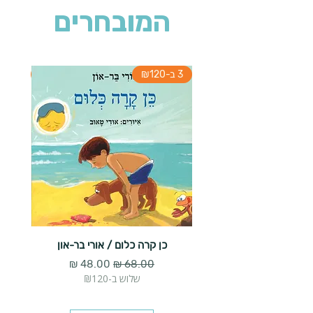
המובחרים
3 ב-₪120
3 ב-₪120
כן קרה כלום / אורי בר-און
הארנב 
מחיר רגיל
מחיר מבצע
שלוש ב-₪120