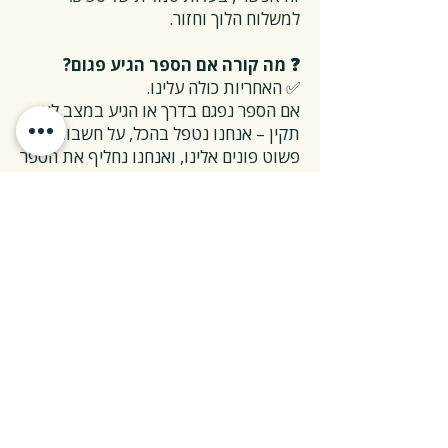
למשלוח הלוך וחזור.
❓ מה קורה אם הספר הגיע פגום?
✅ האחריות כולה עלינו.
אם הספר נפגם בדרך או הגיע במצב לא
תקין – אנחנו נטפל בהכל, על חשבוננו.
פשוט פונים אלינו, ואנחנו נחליף את הספר
או נשלח חדש במהירות, בלי שאלות
מיותרות.
❓ ואם אני רוצה להחזיר ספר בלי סיבה
מיוחדת?
✅ גם זה בסדר גמור.
אפשר להחזיר את הספר תוך 14 ימים כל
עוד הוא חדש ובאריזתו המקורית.
ההחזרה מתבצעת בעלות משלוח של 26
₪, ולאחר שהספר חוזר אלינו – תקבלו זיכוי
מלא על הספר עצמו.
אנחנו מאמינים ששירות טוב נמדד דווקא