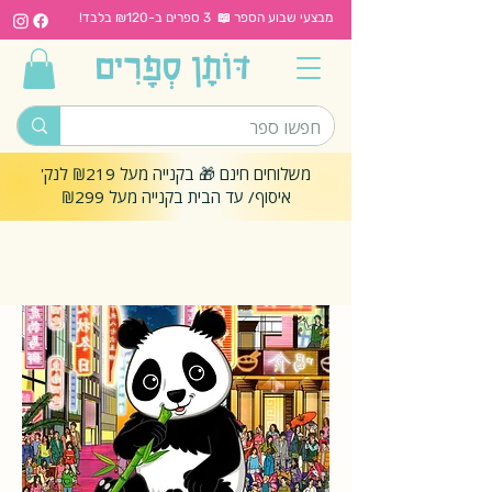
מבצעי שבוע הספר 📖 3 ספרים ב-₪120 בלבד!
משלוחים חינם 🎁 בקנייה מעל ₪219 לנק'
איסוף/ עד הבית בקנייה מעל ₪299