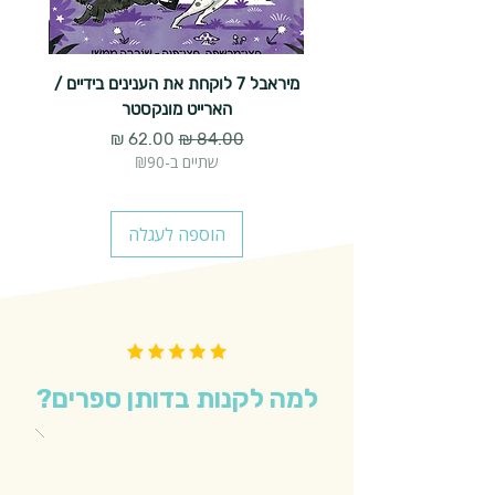
מיראבל 7 לוקחת את הענינים בידיים /
הארייט מונקסטר
מחיר רגיל
מחיר מבצע
שתיים ב-₪90
הוספה לעגלה
למה לקנות בדותן ספרים?