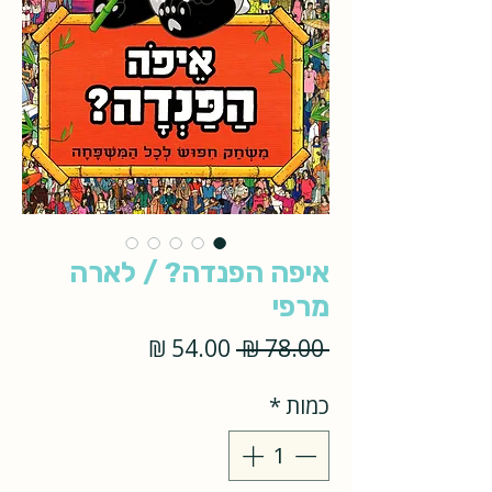
איפה הפנדה? / לארה
מרפי
מחיר
מחיר
 ‏78.00 ‏₪ 
רגיל
מבצע
כמות
*