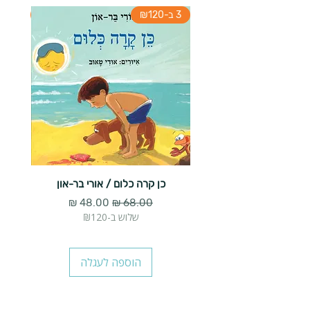
3 ב-₪120
3 ב-₪120
כן קרה כלום / אורי בר-און
הארנב 
מחיר רגיל
מחיר מבצע
שלוש ב-₪120
הוספה לעגלה