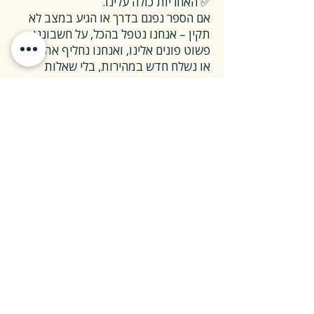
✅ האחריות כולה עלינו.
אם הספר נפגם בדרך או הגיע במצב לא
תקין – אנחנו נטפל בהכל, על חשבוננו.
פשוט פונים אלינו, ואנחנו נחליף את הספר
או נשלח חדש במהירות, בלי שאלות
מיותרות.
❓ ואם אני רוצה להחזיר ספר בלי סיבה
מיוחדת?
✅ גם זה בסדר גמור.
אפשר להחזיר את הספר תוך 14 ימים כל
עוד הוא חדש ובאריזתו המקורית.
ההחזרה מתבצעת בעלות משלוח של 26
₪, ולאחר שהספר חוזר אלינו – תקבלו זיכוי
מלא על הספר עצמו.
אנחנו מאמינים ששירות טוב נמדד דווקא
ברגעים האלה, ולכן מקפידים לעשות את
זה פשוט ונעים.