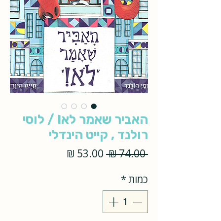
האביר שאמר לא! / לוסי
רולנד , קייט הינדלי
מחיר
מחיר
 ‏74.00 ‏₪ 
רגיל
מבצע
כמות
*