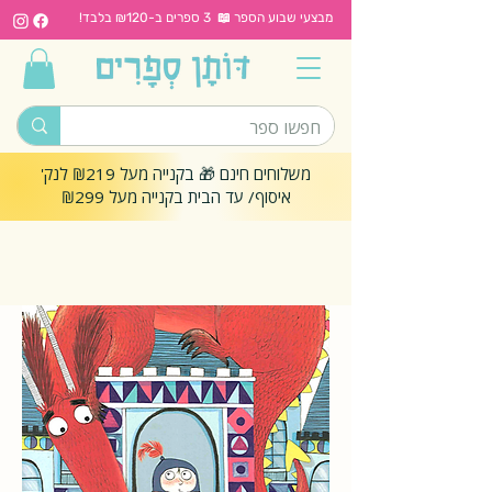
מבצעי שבוע הספר 📖 3 ספרים ב-₪120 בלבד!
משלוחים חינם 🎁 בקנייה מעל ₪219 לנק'
איסוף/ עד הבית בקנייה מעל ₪299