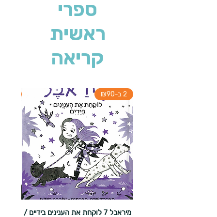
ספרי
ראשית
קריאה
2 ב-₪90
2 ב-₪90
מיראבל 7 לוקחת את הענינים בידיים /