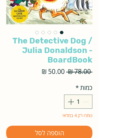
The Detective Dog /
Julia Donaldson -
BoardBook
מחיר
מחיר
 ‏78.00 ‏₪ 
רגיל
מבצע
כמות
*
נותרו רק 4 במלאי
הוספה לסל