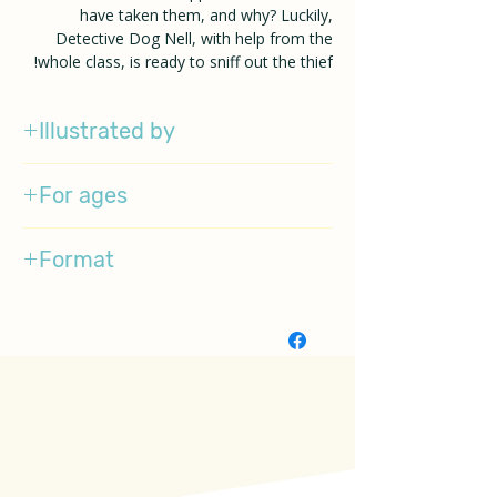
have taken them, and why? Luckily,
Detective Dog Nell, with help from the
whole class, is ready to sniff out the thief!
Illustrated by
Jim Field
For ages
3-5
Format
Paperback