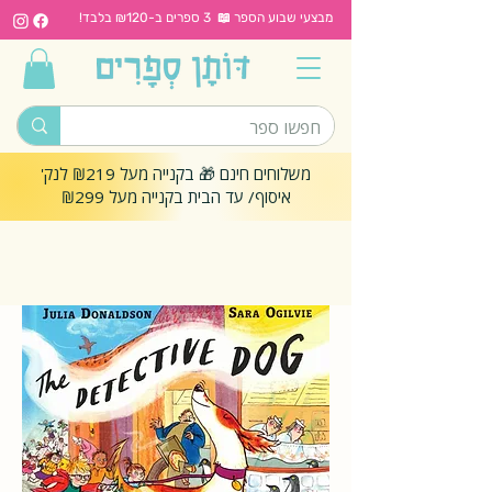
מבצעי שבוע הספר 📖 3 ספרים ב-₪120 בלבד!
משלוחים חינם 🎁 בקנייה מעל ₪219 לנק'
איסוף/ עד הבית בקנייה מעל ₪299