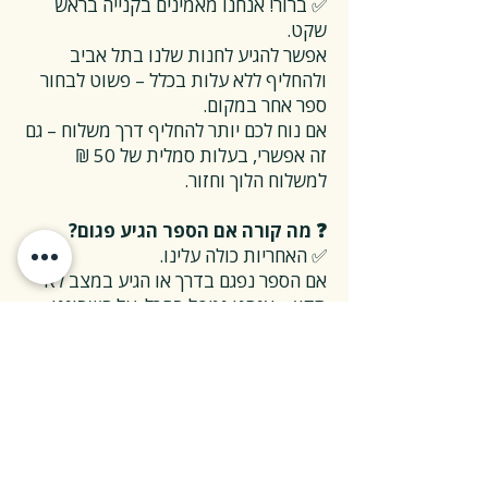
✅ ברור! אנחנו מאמינים בקנייה בראש
שקט.
אפשר להגיע לחנות שלנו בתל אביב
ולהחליף ללא עלות בכלל – פשוט לבחור
ספר אחר במקום.
אם נוח לכם יותר להחליף דרך משלוח – גם
זה אפשרי, בעלות סמלית של 50 ₪
למשלוח הלוך וחזור.
❓ מה קורה אם הספר הגיע פגום?
✅ האחריות כולה עלינו.
אם הספר נפגם בדרך או הגיע במצב לא
תקין – אנחנו נטפל בהכל, על חשבוננו.
פשוט פונים אלינו, ואנחנו נחליף את הספר
או נשלח חדש במהירות, בלי שאלות
מיותרות.
❓ ואם אני רוצה להחזיר ספר בלי סיבה
מיוחדת?
✅ גם זה בסדר גמור.