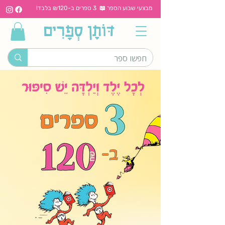
מבצעי שבוע הספר 📖 3 ספרים ב-₪120 בלבד!