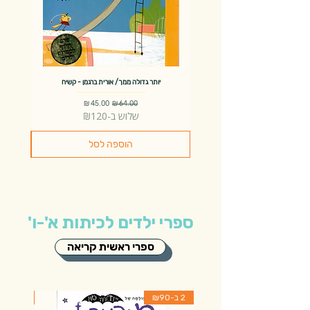
יותר גדולה ממך/ אורית ברגמן - קשיח
מחיר רגיל
מחיר מבצע
שלוש ב-₪120
הוספה לסל
ספרי ילדים לכיתות א'-ו'
ספרי ראשית קריאה
2 ב-₪90
2 ב-₪90