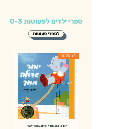
ספרי ילדים לפעוטות 0-3
לספרי פעוטות
3 ב-₪120
3 ב-₪120
יותר גדולה ממך/ אורית ברגמן - קשיח
?ה