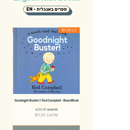
EN - ספרים באנגלית
3 ב-₪120
3 ב-₪120
 Rosen -
Goodnight Buster! / Rod Campbell - BoardBook
מחיר רגיל
מחיר מבצע
שלוש ב-₪120