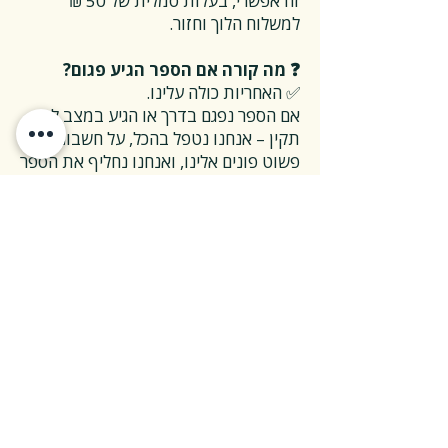
זה אפשרי, בעלות סמלית של 50 ₪
למשלוח הלוך וחזור.
❓ מה קורה אם הספר הגיע פגום?
✅ האחריות כולה עלינו.
אם הספר נפגם בדרך או הגיע במצב לא
תקין – אנחנו נטפל בהכל, על חשבוננו.
פשוט פונים אלינו, ואנחנו נחליף את הספר
או נשלח חדש במהירות, בלי שאלות
מיותרות.
❓ ואם אני רוצה להחזיר ספר בלי סיבה
מיוחדת?
✅ גם זה בסדר גמור.
אפשר להחזיר את הספר תוך 14 ימים כל
עוד הוא חדש ובאריזתו המקורית.
ההחזרה מתבצעת בעלות משלוח של 26
₪, ולאחר שהספר חוזר אלינו – תקבלו זיכוי
מלא על הספר עצמו.
אנחנו מאמינים ששירות טוב נמדד דווקא