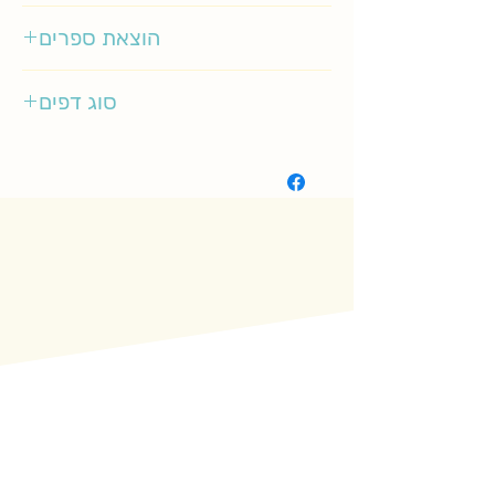
1-3
הוצאת ספרים
כנרת זמורה-דביר
סוג דפים
קשיח