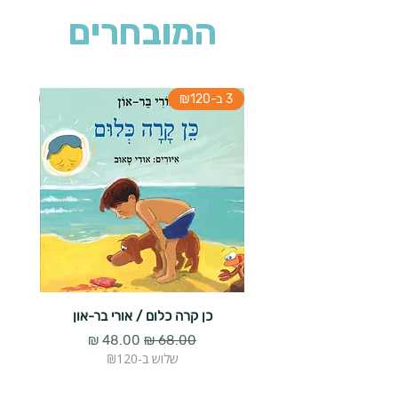
המובחרים
3 ב-₪120
3 ב-₪120
כן קרה כלום / אורי בר-און
הארנב 
מחיר רגיל
מחיר מבצע
שלוש ב-₪120