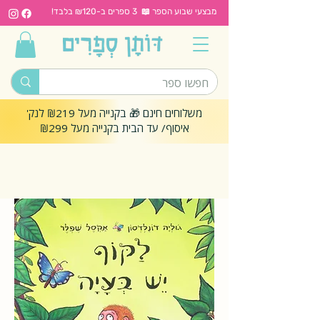
מבצעי שבוע הספר 📖 3 ספרים ב-₪120 בלבד!
משלוחים חינם 🎁 בקנייה מעל ₪219 לנק'
איסוף/ עד הבית בקנייה מעל ₪299