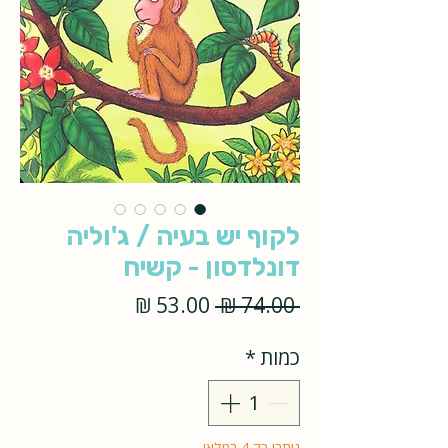
לקוף יש בעיה / ג'וליה
דונלדסון - קשיח
מחיר
מחיר
 ‏74.00 ‏₪ 
רגיל
מבצע
כמות
*
נותרו רק 4 במלאי