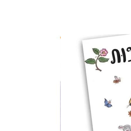
2 ב-₪90