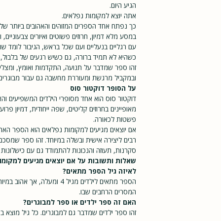
כתר
הגיע היום.
אתה יוצא למקומות נפלאים.
כך נפתח אחד הספרים המזוהים והאהובים ביותר של
במסע מלא דמיון, חרוזים פשוטים ואיורים צבעוניים, 
עם רגליים בנעליים ועם שכל בראש, הגיבור לומד שה
כשהיא לא תמיד ברורה, גם כשיש רגעים של בלבול, 
זהו ספר שמדבר על תנועה, התקדמות ואומץ, ומצלי
ובמקביל מרגשת ומעוררת מחשבה גם עבור מבוגרים.
על הסופר דוקטור סוס
דוקטור סוס הוא אחד מסופרי הילדים המשפיעים והאה
מאופיינים בחרוזים קליטים, שפה ייחודית, דמיון פר
פשטות לכאורה.
אם יוצאים מגיעים למקומות נפלאים הוא הספר האחרו
רבים ליצירה אישית ובשלה במיוחד. זהו ספר שמסכ
סקרנות, תעוזה והנכונות להתמודד גם עם כישלונות 
שאלות ותשובות על אם יוצאים מגיעים למקומו
לאיזה גיל הספר מתאים?
הספר מתאים לילדים מגיל 4 ומעלה,
המסרים הרחבים שבו.
האם זה ספר ילדים או ספר למבוגרים?
זהו ספר ילדים שמדבר גם למבוגרים. כל גיל מוצא