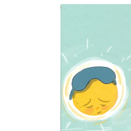
3 ב-₪120