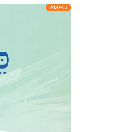
3 ב-₪120