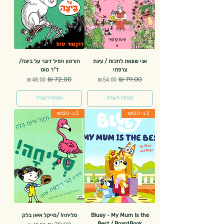
אני שונאת לחכות / עינת
הורטון הפיל דוגר על ביצה/
צרפתי
ד"ר סוס
מחיר רגיל
מחיר מבצע
מחיר רגיל
מחיר מבצע
הוספה לעגלה
הוספה לעגלה
3 ב-₪120
3 ב-₪120
Bluey - My Mum Is the
סליחה! /מייקל איאן בלק
Best / BoardBook