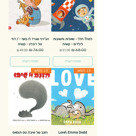
למה? חלל - שאלות ותשובות
הג'ירף שגרד לו באף - / דוד
לילדים - קשיח
טל ריבלין - קשיח
מחיר רגיל
מחיר מבצע
מחיר רגיל
מחיר מבצע
הוספה לעגלה
הוספה לעגלה
3 ב-₪120
3 ב-₪120
Love\ Emma Dodd
הזנב של שיבו/ טס תומאס