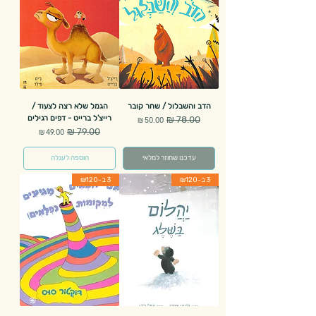
הדב והשבלול / שחר קובר
הגמל שלא רצה לצעוד /
רייצ'ל ברייט - דפים רגילים
מחיר רגיל
מחיר מבצע
מחיר רגיל
מחיר מבצע
עדכנו שחוזר למלאי
הוספה לעגלה
3 ב-₪120
3 ב-₪120