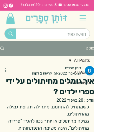
מבצעי שבוע הספר 📖 3 ספרים ב-₪120 בלבד!
פוסט
All Posts
דותן ספרים
All Posts
27 באפר׳ 2022
זמן קריאה 2 דקות
איך גומלים מחיתולים על ידי
סיפורי הספרים
ספרי ילדים ?
עודכן:
28 באפר׳ 2022
כשמתחיל להתחמם, מתחילה תקופת גמילה 
מהחיתולים. 
גמילה מחיתולים או יותר נכון להגיד "פרידה 
מחיתולים", הינה משימה התפתחותית 