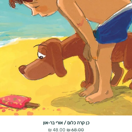
כן קרה כלום / אורי בר-און
מחיר רגיל
מחיר מבצע