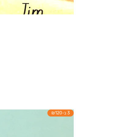
3 ב-₪120