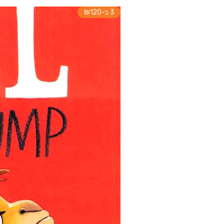
3 ב-₪120