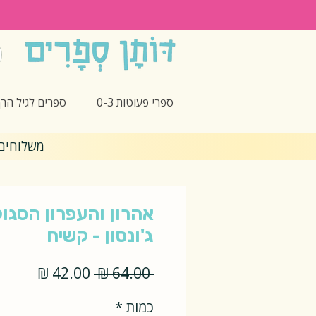
ספרי פעוטות 0-3
ספרים לגיל הרך -5
משלוחים חינם 🎁 בקנ
אהרון והעפרון הסגול
ג'ונסון - קשיח
מחיר
מחיר
 ‏64.00 ‏₪ 
רגיל
מבצע
כמות
*