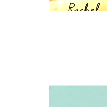
3 ב-₪120