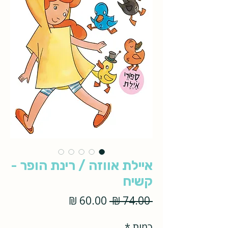
איילת אווזה / רינת הופר -
קשיח
מחיר
מחיר
 ‏74.00 ‏₪ 
רגיל
מבצע
כמות
*