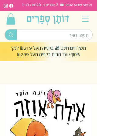
מבצעי שבוע הספר 📖 3 ספרים ב-₪120 בלבד!
משלוחים חינם 🎁 בקנייה מעל ₪219 לנק'
איסוף/ עד הבית בקנייה מעל ₪299