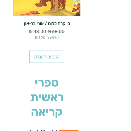
כן קרה כלום / אורי בר-און
הארנב 
מחיר רגיל
מחיר מבצע
שלוש ב-₪120
הוספה לעגלה
ספרי
ראשית
קריאה