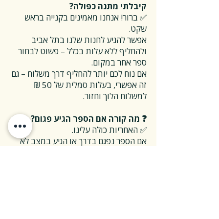
קיבלתי מתנה כפולה?
✅ ברור! אנחנו מאמינים בקנייה בראש
שקט.
אפשר להגיע לחנות שלנו בתל אביב
ולהחליף ללא עלות בכלל – פשוט לבחור
ספר אחר במקום.
אם נוח לכם יותר להחליף דרך משלוח – גם
זה אפשרי, בעלות סמלית של 50 ₪
למשלוח הלוך וחזור.
❓ מה קורה אם הספר הגיע פגום?
✅ האחריות כולה עלינו.
אם הספר נפגם בדרך או הגיע במצב לא
תקין – אנחנו נטפל בהכל, על חשבוננו.
פשוט פונים אלינו, ואנחנו נחליף את הספר
או נשלח חדש במהירות, בלי שאלות
מיותרות.
❓ ואם אני רוצה להחזיר ספר בלי סיבה