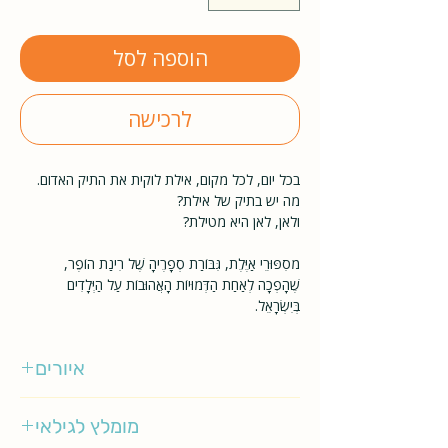
הוספה לסל
לרכישה
בכל יום, לכל מקום, אילת לוקית את התיק האדום.
מה יש בתיק של אילת?
ולאן, לאן היא מטילת?
מסִפּוּרֵי אַיֶּלֶת, גִּבּוֹרַת סְפָרֶיהָ שֶׁל רִינַת הוֹפֶר,
שֶׁהָפְכָה לְאַחַת הַדְּמוּיוֹת הָאֲהוּבוֹת עַל הַיְּלָדִים
בְּיִשְׂרָאֵל.
איורים
רינת הופר
מומלץ לגילאי