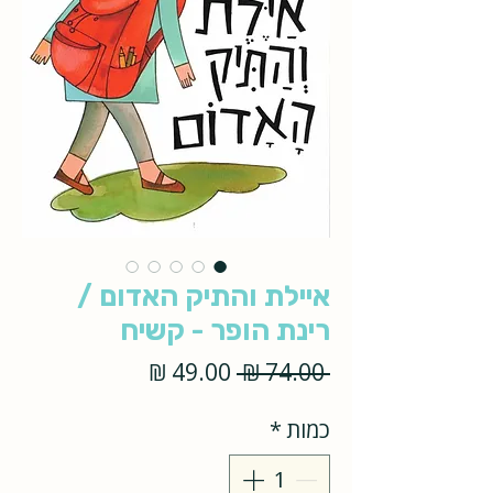
איילת והתיק האדום /
רינת הופר - קשיח
מחיר
מחיר
 ‏74.00 ‏₪ 
רגיל
מבצע
כמות
*