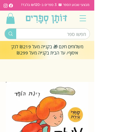
מבצעי שבוע הספר 📖 3 ספרים ב-₪120 בלבד!
משלוחים חינם 🎁 בקנייה מעל ₪219 לנק'
איסוף/ עד הבית בקנייה מעל ₪299