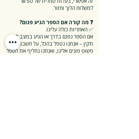
זה אפשרי, בעלות סמלית של 50 ₪
למשלוח הלוך וחזור.
❓ מה קורה אם הספר הגיע פגום?
✅ האחריות כולה עלינו.
אם הספר נפגם בדרך או הגיע במצב לא
תקין – אנחנו נטפל בהכל, על חשבוננו.
פשוט פונים אלינו, ואנחנו נחליף את הספר
או נשלח חדש במהירות, בלי שאלות
מיותרות.
❓ ואם אני רוצה להחזיר ספר בלי סיבה
מיוחדת?
✅ גם זה בסדר גמור.
אפשר להחזיר את הספר תוך 14 ימים כל
עוד הוא חדש ובאריזתו המקורית.
ההחזרה מתבצעת בעלות משלוח של 26
₪, ולאחר שהספר חוזר אלינו – תקבלו זיכוי
מלא על הספר עצמו.
אנחנו מאמינים ששירות טוב נמדד דווקא