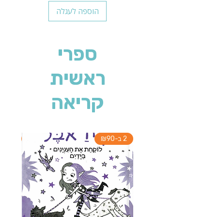
הוספה לעגלה
ספרי
ראשית
קריאה
2 ב-₪90
2 ב-₪90