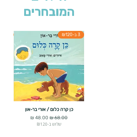
המובחרים
3 ב-₪120
3 ב-₪120
כן קרה כלום / אורי בר-און
הארנב 
מחיר רגיל
מחיר מבצע
שלוש ב-₪120