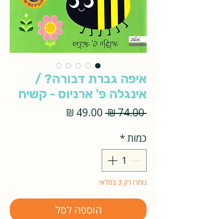
איפה גברת דבורה? /
אינגלה פ' ארניוס - קשיח
מחיר
מחיר
 ‏74.00 ‏₪ 
רגיל
מבצע
כמות
*
נותרו רק 3 במלאי
הוספה לסל