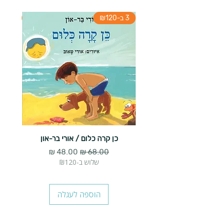
3 ב-₪120
3 ב-₪120
כן קרה כלום / אורי בר-און
הארנב 
מחיר רגיל
מחיר מבצע
שלוש ב-₪120
הוספה לעגלה