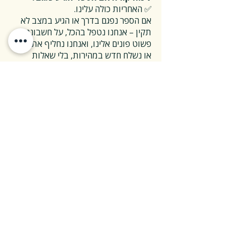
✅ האחריות כולה עלינו.
אם הספר נפגם בדרך או הגיע במצב לא
תקין – אנחנו נטפל בהכל, על חשבוננו.
פשוט פונים אלינו, ואנחנו נחליף את הספר
או נשלח חדש במהירות, בלי שאלות
מיותרות.
❓ ואם אני רוצה להחזיר ספר בלי סיבה
מיוחדת?
✅ גם זה בסדר גמור.
אפשר להחזיר את הספר תוך 14 ימים כל
עוד הוא חדש ובאריזתו המקורית.
ההחזרה מתבצעת בעלות משלוח של 26
₪, ולאחר שהספר חוזר אלינו – תקבלו זיכוי
מלא על הספר עצמו.
אנחנו מאמינים ששירות טוב נמדד דווקא
ברגעים האלה, ולכן מקפידים לעשות את
זה פשוט ונעים.