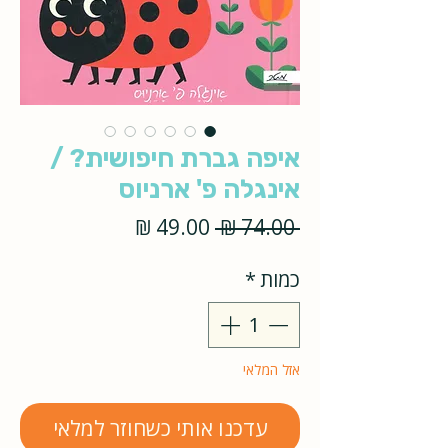
איפה גברת חיפושית? /
אינגלה פ' ארניוס
מחיר
מחיר
 ‏74.00 ‏₪ 
רגיל
מבצע
כמות
*
אזל המלאי
עדכנו אותי כשחוזר למלאי