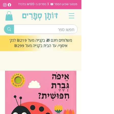
מבצעי שבוע הספר 📖 3 ספרים ב-₪120 בלבד!
משלוחים חינם 🎁 בקנייה מעל ₪219 לנק'
איסוף/ עד הבית בקנייה מעל ₪299