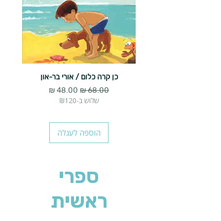
כן קרה כלום / אורי בר-און
הארנב 
מחיר רגיל
מחיר מבצע
שלוש ב-₪120
הוספה לעגלה
ספרי
ראשית