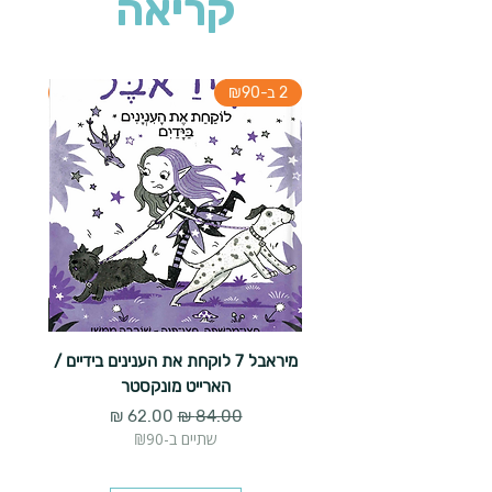
קריאה
2 ב-₪90
2 ב-₪90
מיראבל 7 לוקחת את הענינים בידיים /
הארייט מונקסטר
מחיר רגיל
מחיר מבצע
שתיים ב-₪90