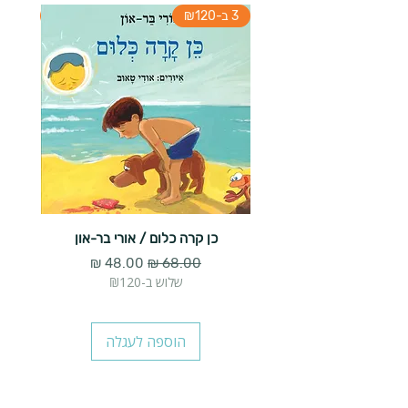
3 ב-₪120
3 ב-₪120
כן קרה כלום / אורי בר-און
הארנב 
מחיר רגיל
מחיר מבצע
שלוש ב-₪120
הוספה לעגלה