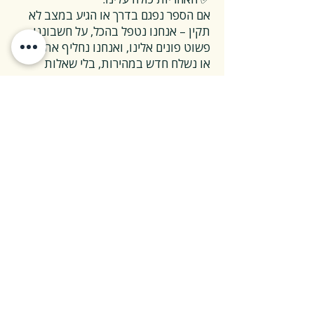
אם הספר נפגם בדרך או הגיע במצב לא
תקין – אנחנו נטפל בהכל, על חשבוננו.
פשוט פונים אלינו, ואנחנו נחליף את הספר
או נשלח חדש במהירות, בלי שאלות
מיותרות.
❓ ואם אני רוצה להחזיר ספר בלי סיבה
מיוחדת?
✅ גם זה בסדר גמור.
אפשר להחזיר את הספר תוך 14 ימים כל
עוד הוא חדש ובאריזתו המקורית.
ההחזרה מתבצעת בעלות משלוח של 26
₪, ולאחר שהספר חוזר אלינו – תקבלו זיכוי
מלא על הספר עצמו.
אנחנו מאמינים ששירות טוב נמדד דווקא
ברגעים האלה, ולכן מקפידים לעשות את
זה פשוט ונעים.