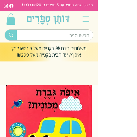
מבצעי שבוע הספר 📖 3 ספרים ב-₪120 בלבד!
משלוחים חינם 🎁 בקנייה מעל ₪219 לנק'
איסוף/ עד הבית בקנייה מעל ₪299