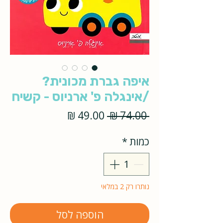
איפה גברת מכונית?
/אינגלה פ' ארניוס - קשיח
מחיר
מחיר
 ‏74.00 ‏₪ 
רגיל
מבצע
כמות
*
נותרו רק 2 במלאי
הוספה לסל