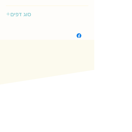
דני ספרים
סוג דפים
רגיל