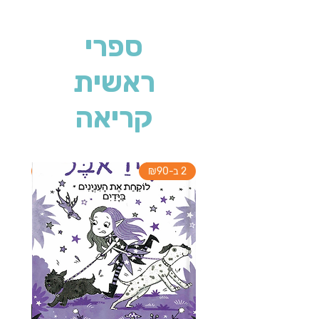
ספרי
ראשית
קריאה
2 ב-₪90
2 ב-₪90