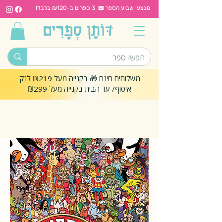
מבצעי שבוע הספר 📖 3 ספרים ב-₪120 בלבד!
משלוחים חינם 🎁 בקנייה מעל ₪219 לנק'
איסוף/ עד הבית בקנייה מעל ₪299