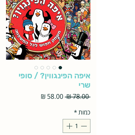
איפה הפינגווין? / סופי
שרי
מחיר
מחיר
 ‏78.00 ‏₪ 
רגיל
מבצע
כמות
*