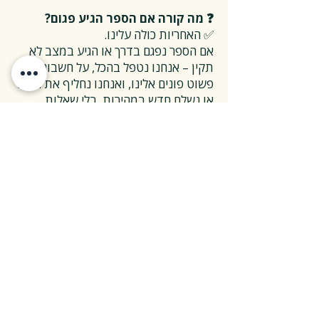
❓ מה קורה אם הספר הגיע פגום?
✅ האחריות כולה עלינו.
אם הספר נפגם בדרך או הגיע במצב לא
תקין – אנחנו נטפל בהכל, על חשבוננו.
פשוט פונים אלינו, ואנחנו נחליף את הספר
או נשלח חדש במהירות, בלי שאלות
מיותרות.
❓ ואם אני רוצה להחזיר ספר בלי סיבה
מיוחדת?
✅ גם זה בסדר גמור.
אפשר להחזיר את הספר תוך 14 ימים כל
עוד הוא חדש ובאריזתו המקורית.
ההחזרה מתבצעת בעלות משלוח של 26
₪, ולאחר שהספר חוזר אלינו – תקבלו זיכוי
מלא על הספר עצמו.
אנחנו מאמינים ששירות טוב נמדד דווקא
ברגעים האלה, ולכן מקפידים לעשות את
זה פשוט ונעים.