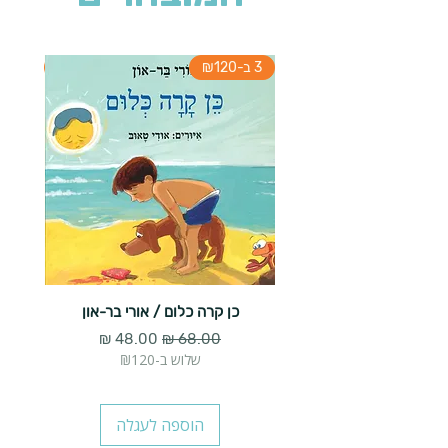
3 ב-₪120
3 ב-₪120
כן קרה כלום / אורי בר-און
הארנב 
מחיר רגיל
מחיר מבצע
שלוש ב-₪120
הוספה לעגלה