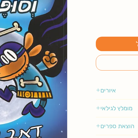
איורים
דאב פילקי
מומלץ לגילאי
6-9
הוצאת ספרים