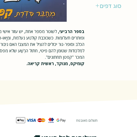
כנרת
סוג דפים
רגיל
בספר הרביעי,
לשוטר מספר אחת, יש עוזר אישי מה
ופותרים תעלומות. כשכוכבת קולנוע נעלמת, ומְיָאוּ
הכלב וסופר-גור יכולים להציל את המצב! האם גיבור
למלכודות שטומן להם פיטי, חתול הרֶשַׁע שלא מפס
המכר "קפטן תחתונים".
קומיקס, מנוקד, ראשית קריאה.
תשלום מאובטח