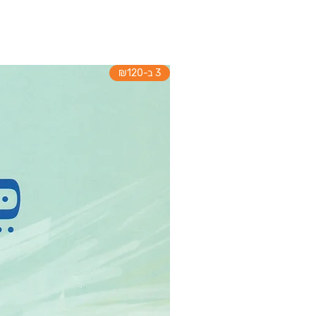
3 ב-₪120