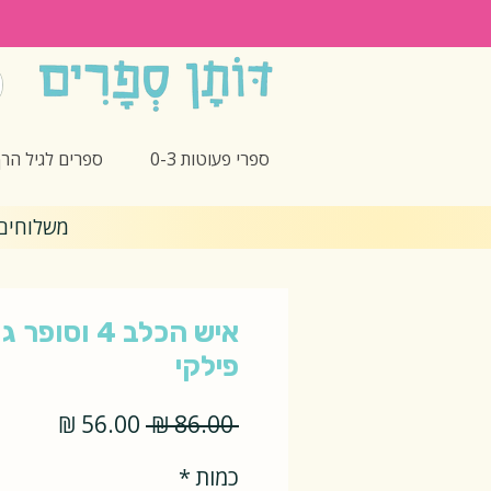
ספרי פעוטות 0-3
ספרים לגיל הרך -5
משלוחים חינם 🎁 בקנ
איש הכלב 4 וס
פילקי
מחיר
מחיר
 ‏86.00 ‏₪ 
רגיל
מבצע
כמות
*