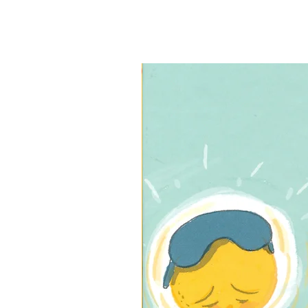
3 ב-₪120