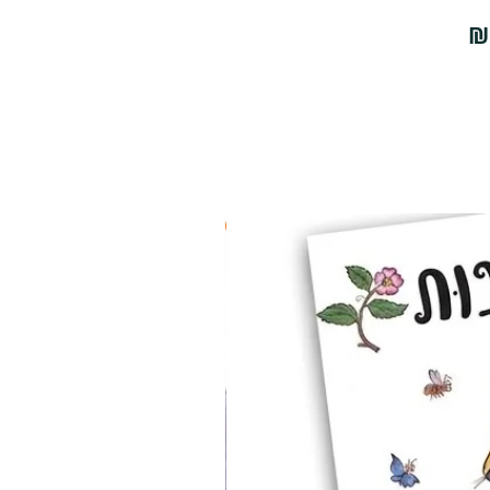
2 ב-₪90