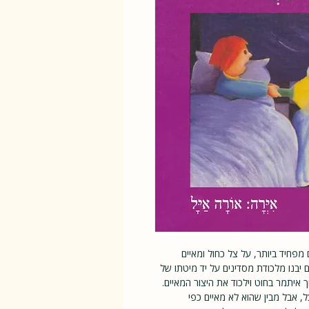
איתמר התעורר בלילה בצעקה גדולה. הוא חלם חלום מפחיד ביותר, על צל כחול ומאיים 
שרודף אחריו לכל מקום. למחרת אבא מציע רעיון: הם יבנו מלכודת מסדינים על יד מיטתו של 
איתמר, וכשיגיע הצל וינסה להתגנב אל חלומו, ימשוך איתמר בחוט וילכוד את היצור המאיים. 
כשמגיע הלילה, איתמר מרגיש מצליח ללכוד את הצל, אבל מבין שהוא לא מאיים כפי 