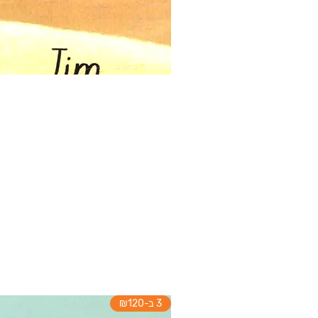
3 ב-₪120