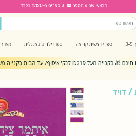
מבצעי שבוע הספר 📖 3 ספרים ב-₪120 בלבד!
3
ספרי ראשית קריאה
ספרי ילדים באנגלית
מארזי
ייה מעל ₪219 לנק' איסוף/ עד הבית בקנייה מעל ₪299
/ דויד