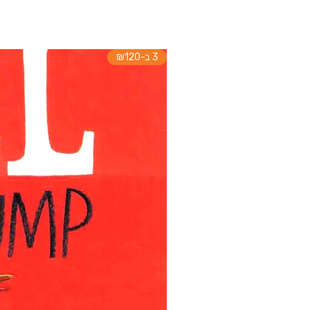
3 ב-₪120