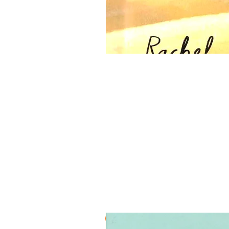
3 ב-₪120