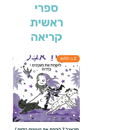
ספרי
ראשית
קריאה
2 ב-₪90
2 ב-₪90
מיראבל 7 לוקחת את הענינים בידיים /