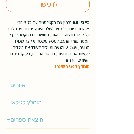
לרכישה
בייבי יוגה
מזמין את הקטנטנים של כל אוהבי
ואוהבות היוגה, למסע לעולם היוגה ויתרונותיו. מלמד
על קואורדינציה, בריאות, תחושה טובה וקשב לגוף.
הספר מזמין אתכם למסע משפחתי קצר שכולו
תנועה, שעשוע והנאה ומצליח לעודד את הילדים
לעשות את התנועות, גם את ההורים, בעיקר בזכות
האיורים והחריזה.
מומלץ לפני השינה!
איורים
שינה דמפסי
מומלץ לגילאי
0-3
הוצאת ספרים
תכלת