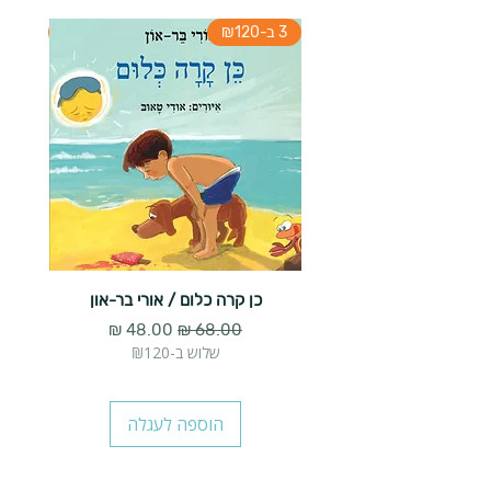
3 ב-₪120
3 ב-₪120
כן קרה כלום / אורי בר-און
הארנב 
מחיר רגיל
מחיר מבצע
שלוש ב-₪120
הוספה לעגלה