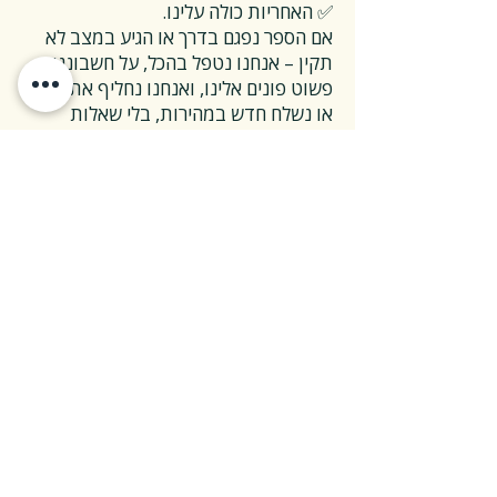
✅ האחריות כולה עלינו.
אם הספר נפגם בדרך או הגיע במצב לא
תקין – אנחנו נטפל בהכל, על חשבוננו.
פשוט פונים אלינו, ואנחנו נחליף את הספר
או נשלח חדש במהירות, בלי שאלות
מיותרות.
❓ ואם אני רוצה להחזיר ספר בלי סיבה
מיוחדת?
✅ גם זה בסדר גמור.
אפשר להחזיר את הספר תוך 14 ימים כל
עוד הוא חדש ובאריזתו המקורית.
ההחזרה מתבצעת בעלות משלוח של 26
₪, ולאחר שהספר חוזר אלינו – תקבלו זיכוי
מלא על הספר עצמו.
אנחנו מאמינים ששירות טוב נמדד דווקא
ברגעים האלה, ולכן מקפידים לעשות את
זה פשוט ונעים.