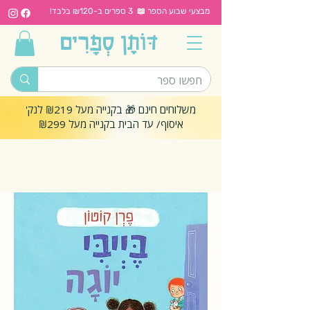
מבצעי שבוע הספר 📖 3 ספרים ב-₪120 בלבד!
משלוחים חינם 🎁 בקנייה מעל ₪219 לנק'
איסוף/ עד הבית בקנייה מעל ₪299