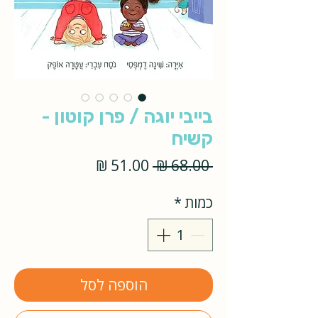
בייבי יוגה / פרן קוטון -
קשיח
מחיר
מחיר
 ‏68.00 ‏₪ 
רגיל
מבצע
כמות
*
הוספה לסל