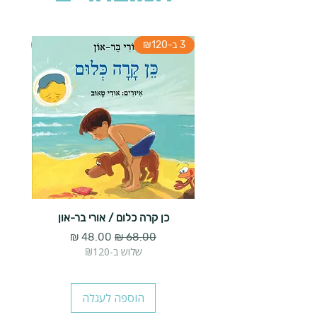
3 ב-₪120
3 ב-₪120
כן קרה כלום / אורי בר-און
הארנב 
מחיר רגיל
מחיר מבצע
שלוש ב-₪120
הוספה לעגלה