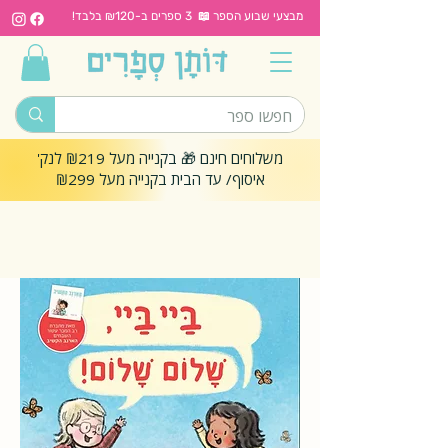
מבצעי שבוע הספר 📖 3 ספרים ב-₪120 בלבד!
משלוחים חינם 🎁 בקנייה מעל ₪219 לנק'
איסוף/ עד הבית בקנייה מעל ₪299