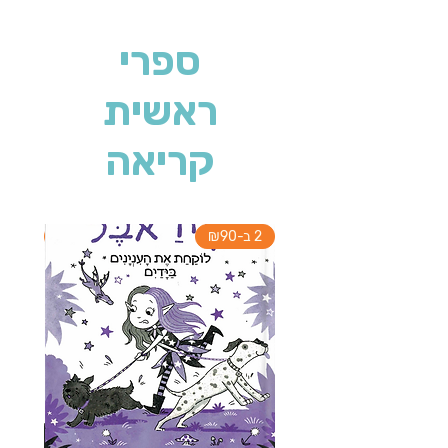
ספרי
ראשית
קריאה
2 ב-₪90
2 ב-₪90