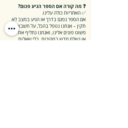
❓ מה קורה אם הספר הגיע פגום?
✅ האחריות כולה עלינו.
אם הספר נפגם בדרך או הגיע במצב לא
תקין – אנחנו נטפל בהכל, על חשבוננו.
פשוט פונים אלינו, ואנחנו נחליף את הספר
או נשלח חדש במהירות, בלי שאלות
מיותרות.
❓ ואם אני רוצה להחזיר ספר בלי סיבה
מיוחדת?
✅ גם זה בסדר גמור.
אפשר להחזיר את הספר תוך 14 ימים כל
עוד הוא חדש ובאריזתו המקורית.
ההחזרה מתבצעת בעלות משלוח של 26
₪, ולאחר שהספר חוזר אלינו – תקבלו זיכוי
מלא על הספר עצמו.
אנחנו מאמינים ששירות טוב נמדד דווקא
ברגעים האלה, ולכן מקפידים לעשות את
זה פשוט ונעים.