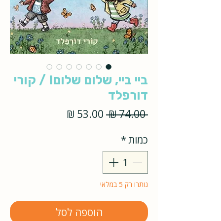
ביי ביי, שלום שלום! / קורי
דורפלד
מחיר
מחיר
 ‏74.00 ‏₪ 
רגיל
מבצע
כמות
*
נותרו רק 5 במלאי
הוספה לסל