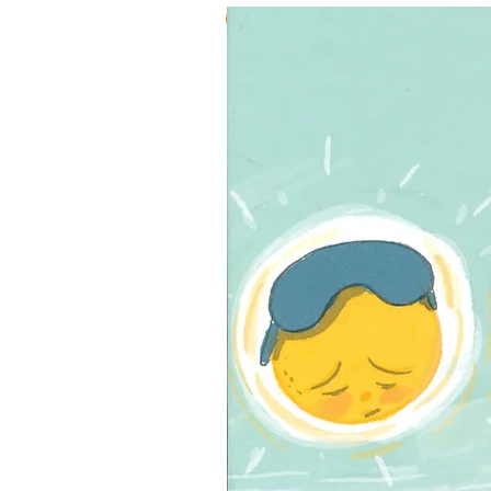
3 ב-₪120