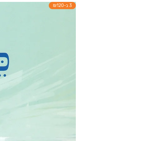
3 ב-₪120