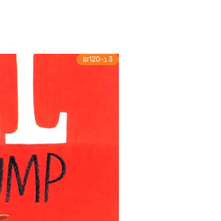
3 ב-₪120