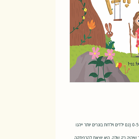
"בית על העץ" הוא ספר ילדים קסום המיועד לגילאי 0-5 (גם ילדים וילדות בוגרים יותר ייהנו
 שיהיה רק שלה. היא יוצאת להרפתקה