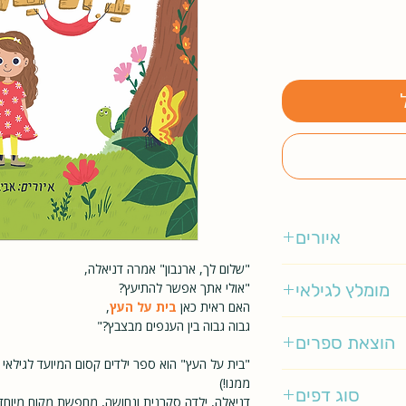
איורים
"שלום לך, ארנבון" אמרה דניאלה,
אביאל בסיל
מומלץ לגילאי
"אולי אתך אפשר להתיעץ?
האם ראית כאן
בית על העץ
,
גבוה גבוה בין הענפים מבצבץ?"
0-5
הוצאת ספרים
ה הופמן גולדשטיין
ממנו!)
סוג דפים
דניאלה, ילדה סקרנית ונחושה, מחפשת מקום מיוחד