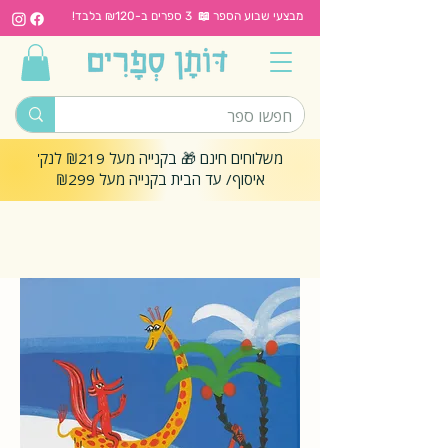
מבצעי שבוע הספר 📖 3 ספרים ב-₪120 בלבד!
משלוחים חינם 🎁 בקנייה מעל ₪219 לנק'
איסוף/ עד הבית בקנייה מעל ₪299