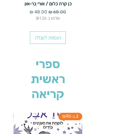
כן קרה כלום / אורי בר-און
הארנב 
מחיר רגיל
מחיר מבצע
שלוש ב-₪120
הוספה לעגלה
ספרי
ראשית
קריאה
2 ב-₪90
2 ב-₪90