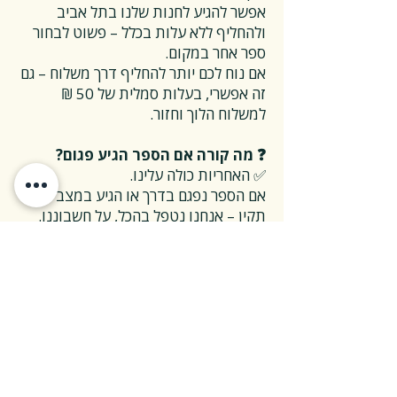
אפשר להגיע לחנות שלנו בתל אביב
ולהחליף ללא עלות בכלל – פשוט לבחור
ספר אחר במקום.
אם נוח לכם יותר להחליף דרך משלוח – גם
זה אפשרי, בעלות סמלית של 50 ₪
למשלוח הלוך וחזור.
❓ מה קורה אם הספר הגיע פגום?
✅ האחריות כולה עלינו.
אם הספר נפגם בדרך או הגיע במצב לא
תקין – אנחנו נטפל בהכל, על חשבוננו.
פשוט פונים אלינו, ואנחנו נחליף את הספר
או נשלח חדש במהירות, בלי שאלות
מיותרות.
❓ ואם אני רוצה להחזיר ספר בלי סיבה
מיוחדת?
✅ גם זה בסדר גמור.
אפשר להחזיר את הספר תוך 14 ימים כל