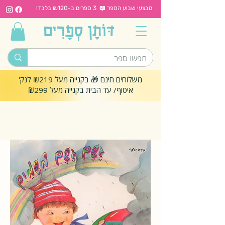
מבצעי שבוע הספר 📖 3 ספרים ב-₪120 בלבד!
משלוחים חינם 🎁 בקנייה מעל ₪219 לנק'
איסוף/ עד הבית בקנייה מעל ₪299