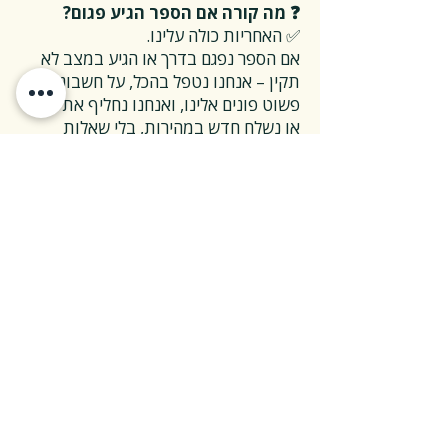
❓ מה קורה אם הספר הגיע פגום?
✅ האחריות כולה עלינו.
אם הספר נפגם בדרך או הגיע במצב לא
תקין – אנחנו נטפל בהכל, על חשבוננו.
פשוט פונים אלינו, ואנחנו נחליף את הספר
או נשלח חדש במהירות, בלי שאלות
מיותרות.
❓ ואם אני רוצה להחזיר ספר בלי סיבה
מיוחדת?
✅ גם זה בסדר גמור.
אפשר להחזיר את הספר תוך 14 ימים כל
עוד הוא חדש ובאריזתו המקורית.
ההחזרה מתבצעת בעלות משלוח של 26
₪, ולאחר שהספר חוזר אלינו – תקבלו זיכוי
מלא על הספר עצמו.
אנחנו מאמינים ששירות טוב נמדד דווקא
ברגעים האלה, ולכן מקפידים לעשות את
זה פשוט ונעים.