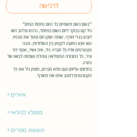
לרכישה
״גשם גשם משמיים כל היום טיפות המים״
גיל קם בבוקר ליום גשום במיוחד, נרגש ונלהב הוא
לובש בגדי חורף, שותה שוקו חם ונועל את מגפיו.
הוא יוצא החוצה לקפוץ בין השלוליות, והנה
מצטרפים אליו כל חבריו. גיל, איה ושיר, אסף דור
וניר, כל החבורה המופלאה צוהלת ושמחה לבואו של
היורה.
בחרוזים עליזים ועם מלא חברים, מזמין גיל את כל
הקטנטנים לחגוג איתו את החורף.
איורים
הילה מעוז
מומלץ לגילאי
0-3
הוצאת ספרים