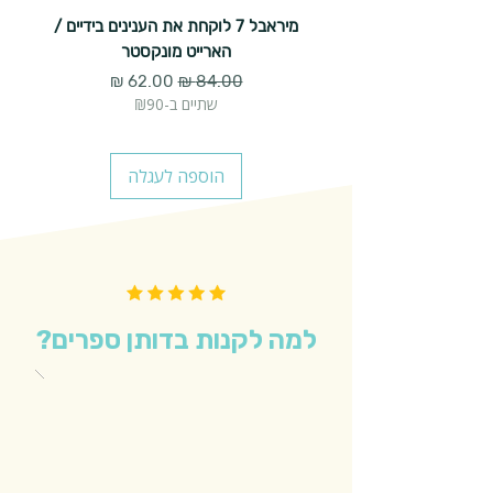
מיראבל 7 לוקחת את הענינים בידיים /
הארייט מונקסטר
מחיר רגיל
מחיר מבצע
שתיים ב-₪90
הוספה לעגלה
למה לקנות בדותן ספרים?