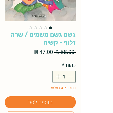
גשם גשם משמים / שרה
זלוף - קשיח
מחיר
מחיר
 ‏68.00 ‏₪ 
רגיל
מבצע
כמות
*
נותרו רק 4 במלאי
הוספה לסל