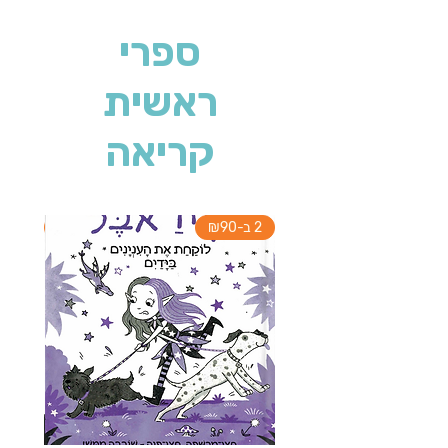
ספרי
ראשית
קריאה
2 ב-₪90
2 ב-₪90