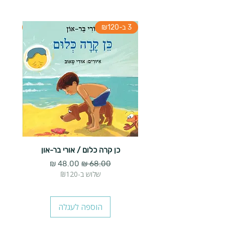
3 ב-₪120
3 ב-₪120
כן קרה כלום / אורי בר-און
הארנב 
מחיר רגיל
מחיר מבצע
שלוש ב-₪120
הוספה לעגלה