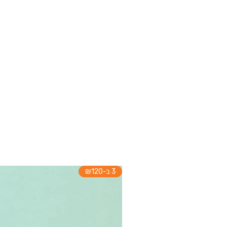
3 ב-₪120