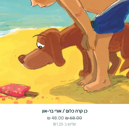
כן קרה כלום / אורי בר-און
מחיר רגיל
מחיר מבצע
שלוש ב-₪120