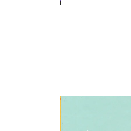
3 ב-₪120