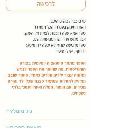
לרכישה
כולם כבר לבושים היטב,
האח התינוק בעגלה, הכל מסודר!
טולי ואמא שלה מוכנות לצאת אל השוק.
אבל ממש אחרי שהן מגיעות לשם,
טולי מרגישה שהיא לא יכולה להתאפק:
דחווווף, יש לי פיפי!
הספר מתאר סיטואציה יומיומית בצורה
הומוריסטית, מה שהופך את הספר לנגיש
ומזוהה עבור ילדים והורים כאחד. סיפור שובב
ומדויק להפליא שמתאר סצנה שכל ילד והורה
מכירים, עם הומור, חמלה ואיורי וינטג' בלתי
נשכחים.
גיל מומלץ
3-5
הוצאת ספרים