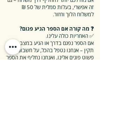
זה אפשרי, בעלות סמלית של 50 ₪
למשלוח הלוך וחזור.
❓ מה קורה אם הספר הגיע פגום?
✅ האחריות כולה עלינו.
אם הספר נפגם בדרך או הגיע במצב לא
תקין – אנחנו נטפל בהכל, על חשבוננו.
פשוט פונים אלינו, ואנחנו נחליף את הספר
או נשלח חדש במהירות, בלי שאלות
מיותרות.
❓ ואם אני רוצה להחזיר ספר בלי סיבה
מיוחדת?
✅ גם זה בסדר גמור.
אפשר להחזיר את הספר תוך 14 ימים כל
עוד הוא חדש ובאריזתו המקורית.
ההחזרה מתבצעת בעלות משלוח של 26
₪, ולאחר שהספר חוזר אלינו – תקבלו זיכוי
מלא על הספר עצמו.