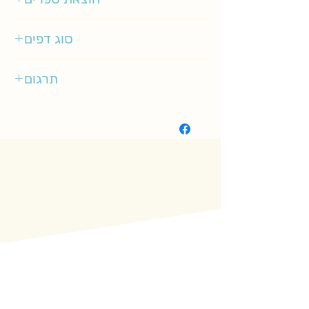
אגם
סוג דפים
רגיל
תרגום
עטרה אופק