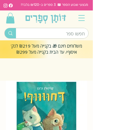
מבצעי שבוע הספר 📖 3 ספרים ב-₪120 בלבד!
משלוחים חינם 🎁 בקנייה מעל ₪219 לנק'
איסוף/ עד הבית בקנייה מעל ₪299