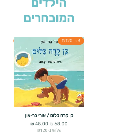
הילדים
המובחרים
3 ב-₪120
3 ב-₪120
כן קרה כלום / אורי בר-און
הארנב 
מחיר רגיל
מחיר מבצע
שלוש ב-₪120