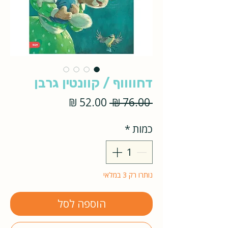
דחווווף / קוונטין גרבן
מחיר
מחיר
 ‏76.00 ‏₪ 
רגיל
מבצע
כמות
*
נותרו רק 3 במלאי
הוספה לסל