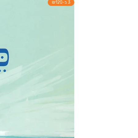
3 ב-₪120