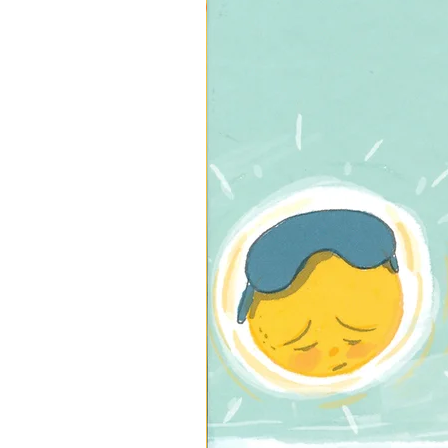
3 ב-₪120