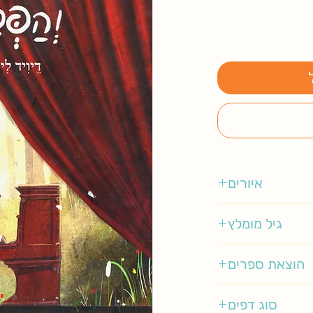
איורים
דיויד ליצ'פילד
גיל מומלץ
3-5
הוצאת ספרים
אגם ילדות
סוג דפים