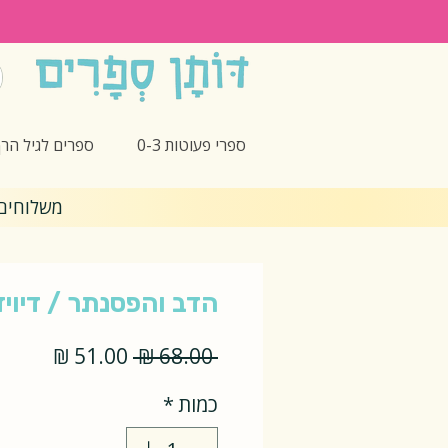
ספרי פעוטות 0-3
ספרים לגיל הרך -5
משלוחים חינם 🎁 בקנ
הדב והפסנתר / דיויד
מחיר
מחיר
 ‏68.00 ‏₪ 
רגיל
מבצע
כמות
*