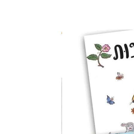
2 ב-₪90