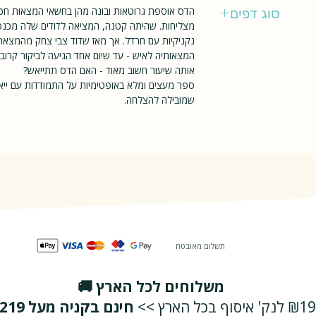
ספרית פועלים
הדס אוספת גרוטאות ובונה מהן בחשאי המצאות חכ
סוג דפים
מצליחות. שהיתה קטנה, המציאה לדודים שלה מכנס
נקניקיות עם חרדל. אך מאז שדוד צבי צחק מהמצא
רגיל
המצאותיה לאיש - עד שיום אחד הגיעה לביקור קר
אותה שיעור חשוב מאוד - האם הדס תתייאש?
ספר מעצים ומלא באופטימיות על התמודדות עם ייא
שמובילה להצלחה.
תשלום מאובטח
משלוחים לכל הארץ 🚚
₪19 לנק' איסוף בכל הארץ >>
חינם בקניה מעל ₪219