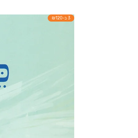
3 ב-₪120