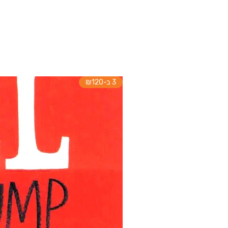
3 ב-₪120