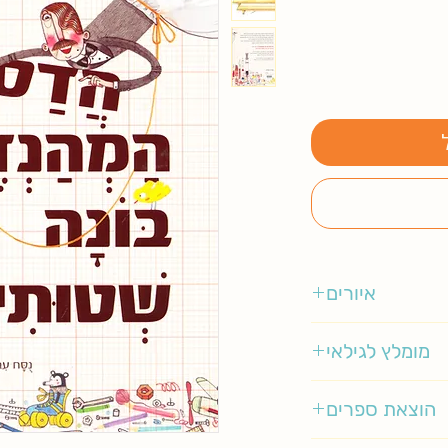
איורים
דיויד רוברטס
מומלץ לגילאי
3-5
הוצאת ספרים