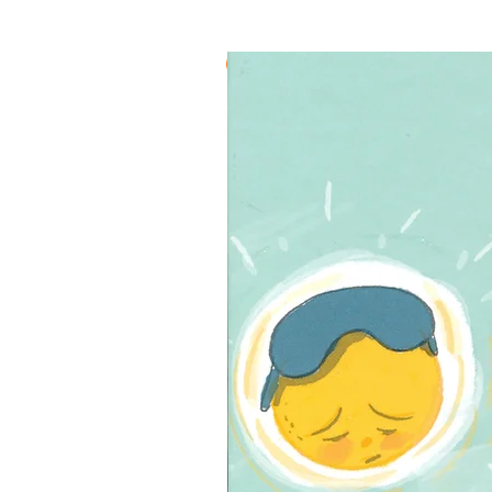
3 ב-₪120