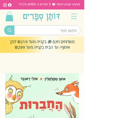
מבצעי שבוע הספר 📖 3 ספרים ב-₪120 בלבד!
משלוחים חינם 🎁 בקנייה מעל ₪219 לנק'
איסוף/ עד הבית בקנייה מעל ₪299