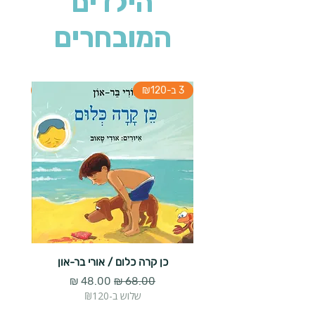
הילדים
המובחרים
3 ב-₪120
3 ב-₪120
כן קרה כלום / אורי בר-און
הארנב 
מחיר רגיל
מחיר מבצע
שלוש ב-₪120