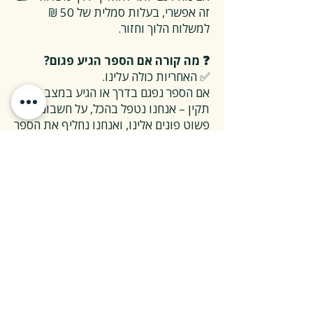
זה אפשרי, בעלות סמלית של 50 ₪
למשלוח הלוך וחזור.
❓ מה קורה אם הספר הגיע פגום?
✅ האחריות כולה עלינו.
אם הספר נפגם בדרך או הגיע במצב לא
תקין – אנחנו נטפל בהכל, על חשבוננו.
פשוט פונים אלינו, ואנחנו נחליף את הספר
או נשלח חדש במהירות, בלי שאלות
מיותרות.
❓ ואם אני רוצה להחזיר ספר בלי סיבה
מיוחדת?
✅ גם זה בסדר גמור.
אפשר להחזיר את הספר תוך 14 ימים כל
עוד הוא חדש ובאריזתו המקורית.
ההחזרה מתבצעת בעלות משלוח של 26
₪, ולאחר שהספר חוזר אלינו – תקבלו זיכוי
מלא על הספר עצמו.