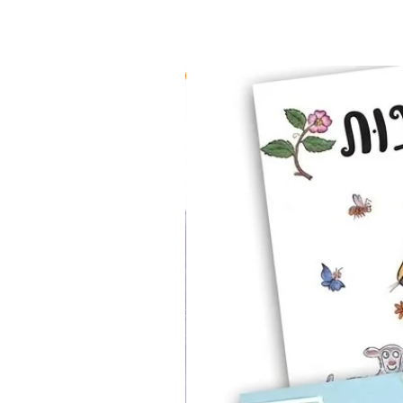
2 ב-₪90