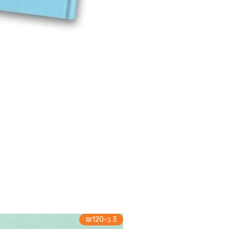
3 ב-₪120