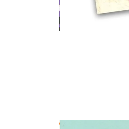
3 ב-₪120