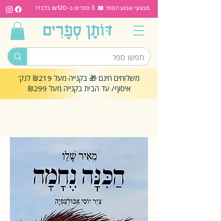
מבצעי שבוע הספר 📖 3 ספרים ב-₪120 בלבד!
משלוחים חינם 🎁 בקנייה מעל ₪219 לנק'
איסוף/ עד הבית בקנייה מעל ₪299