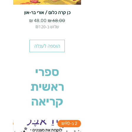
כן קרה כלום / אורי בר-און
הארנב 
מחיר רגיל
מחיר מבצע
שלוש ב-₪120
הוספה לעגלה
ספרי
ראשית
קריאה
2 ב-₪90
2 ב-₪90