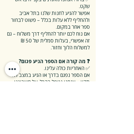
שקט.
אפשר להגיע לחנות שלנו בתל אביב
ולהחליף ללא עלות בכלל – פשוט לבחור
ספר אחר במקום.
אם נוח לכם יותר להחליף דרך משלוח – גם
זה אפשרי, בעלות סמלית של 50 ₪
למשלוח הלוך וחזור.
❓ מה קורה אם הספר הגיע פגום?
✅ האחריות כולה עלינו.
אם הספר נפגם בדרך או הגיע במצב לא
תקין – אנחנו נטפל בהכל, על חשבוננו.
פשוט פונים אלינו, ואנחנו נחליף את הספר
או נשלח חדש במהירות, בלי שאלות
מיותרות.
❓ ואם אני רוצה להחזיר ספר בלי סיבה
מיוחדת?
✅ גם זה בסדר גמור.