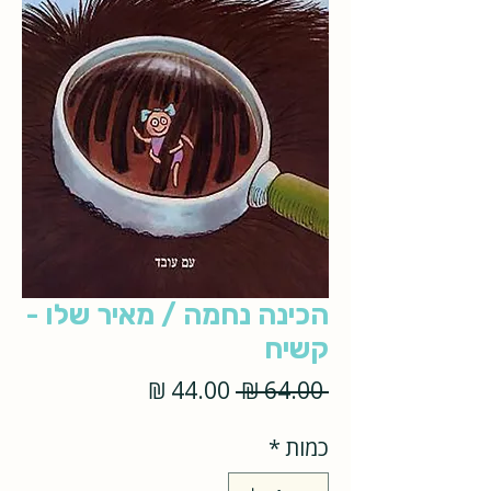
הכינה נחמה / מאיר שלו -
קשיח
מחיר
מחיר
 ‏64.00 ‏₪ 
רגיל
מבצע
כמות
*