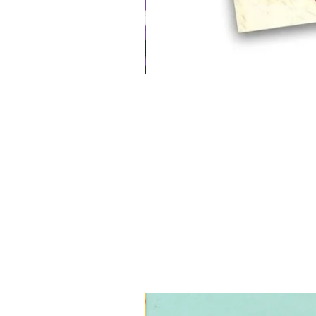
3 ב-₪120