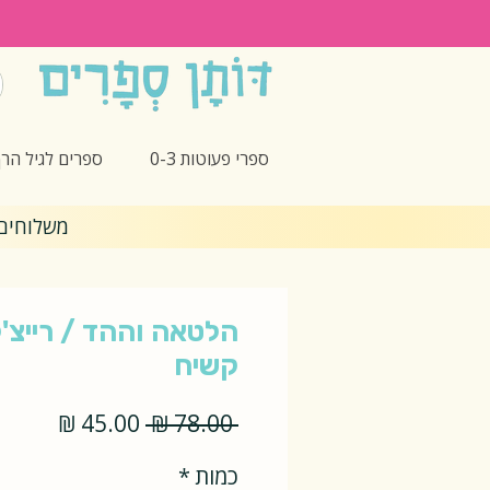
ספרי פעוטות 0-3
ספרים לגיל הרך -5
משלוחים חינם 🎁 בקנ
הלטאה וההד / רייצ'ל
קשיח
מחיר
מחיר
 ‏78.00 ‏₪ 
רגיל
מבצע
כמות
*