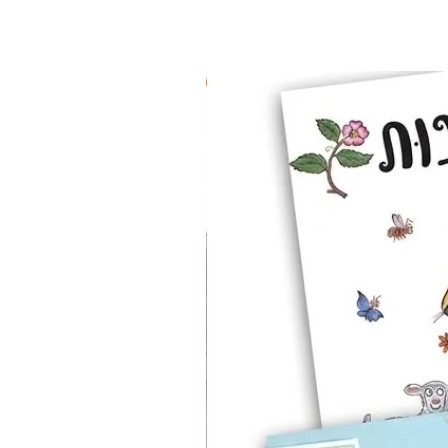
2 ב-₪90