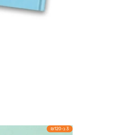
3 ב-₪120