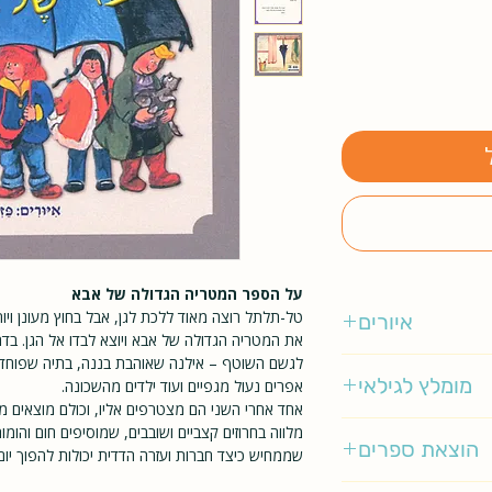
על הספר המטריה הגדולה של אבא
טל-תלתל רוצה מאוד ללכת לגן, אבל בחוץ מעונן ויו
איורים
את המטריה הגדולה של אבא ויוצא לבדו אל הגן. בד
לגשם השוטף – אילנה שאוהבת בננה, בתיה שפוחדת
פזית מלר- דושי
מומלץ לגילאי
אפרים נעול מגפיים ועוד ילדים מהשכונה.
אחד אחרי השני הם מצטרפים אליו, וכולם מוצאים 
2-4
מלווה בחרוזים קצביים ושובבים, שמוסיפים חום והומור
הוצאת ספרים
שממחיש כיצד חברות ועזרה הדדית יכולות להפוך יו