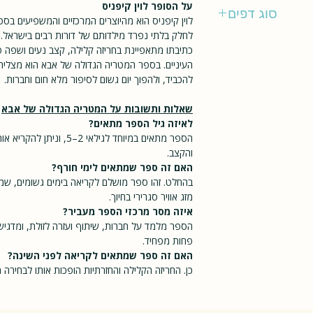
שמואל זימון בע"מ
על הסופר לוין קיפניס
סוג דפים
לוין קיפניס הוא מהיוצרים המרכזיים והמשפיעים בספר
לחלק בלתי נפרד מילדותם של דורות רבים בישראל.
קשיח
כתיבתו מתאפיינת בחריזה קלילה, קצב נעים ושפה 
העיניים. בספר המטריה הגדולה של אבא הוא מצליח ל
להכביד, ולהפוך יום גשום לסיפור מלא חום וחברות.
שאלות ותשובות על המטריה הגדולה של אבא
לאיזה גיל הספר מתאים?
הספר מתאים במיוחד לגילאי 2
והקצב.
האם זה ספר שמתאים לימי חורף?
בהחלט. זהו ספר מושלם לקריאה בימים גשומים, שמ
מזג אוויר סגרירי בחיוך.
איזה מסר מרכזי הספר מעביר?
הספר מלמד על חברות, שיתוף ועזרה לזולת, ומדג
פחות מפחיד.
האם זה ספר שמתאים לקריאה לפני השינה?
כן. החריזה הקלילה והחזרתיות הופכות אותו לבחירה