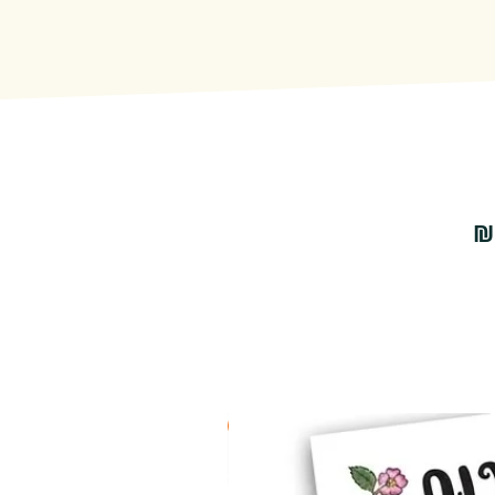
2 ב-₪90