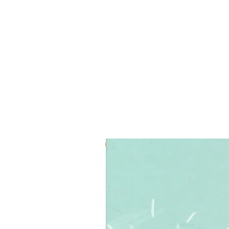
3 ב-₪120