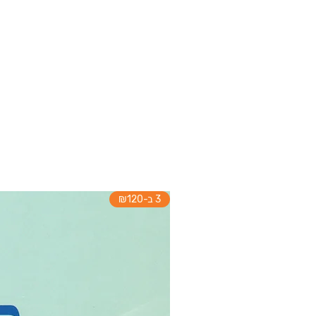
3 ב-₪120