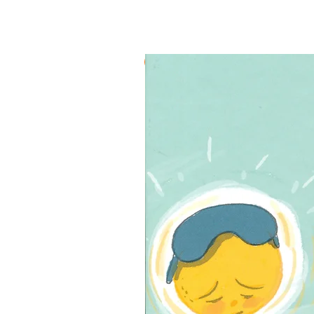
3 ב-₪120