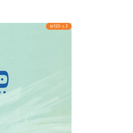
3 ב-₪120