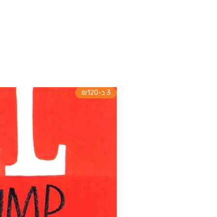
3 ב-₪120