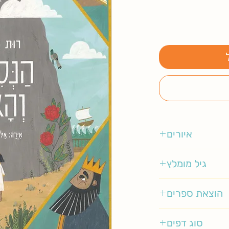
איורים
אלונה מילגרם
גיל מומלץ
3-5
הוצאת ספרים
מודן
סוג דפים