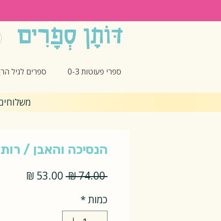
ספרי פעוטות 0-3
ספרים לגיל הרך -5
משלוחים חינם 🎁 בקנ
הנסיכה והאבן / רות 
מחיר
מחיר
 ‏74.00 ‏₪ 
רגיל
מבצע
כמות
*