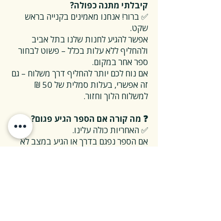
קיבלתי מתנה כפולה?
✅ ברור! אנחנו מאמינים בקנייה בראש
שקט.
אפשר להגיע לחנות שלנו בתל אביב
ולהחליף ללא עלות בכלל – פשוט לבחור
ספר אחר במקום.
אם נוח לכם יותר להחליף דרך משלוח – גם
זה אפשרי, בעלות סמלית של 50 ₪
למשלוח הלוך וחזור.
❓ מה קורה אם הספר הגיע פגום?
✅ האחריות כולה עלינו.
אם הספר נפגם בדרך או הגיע במצב לא
תקין – אנחנו נטפל בהכל, על חשבוננו.
פשוט פונים אלינו, ואנחנו נחליף את הספר
או נשלח חדש במהירות, בלי שאלות
מיותרות.
❓ ואם אני רוצה להחזיר ספר בלי סיבה
מיוחדת?