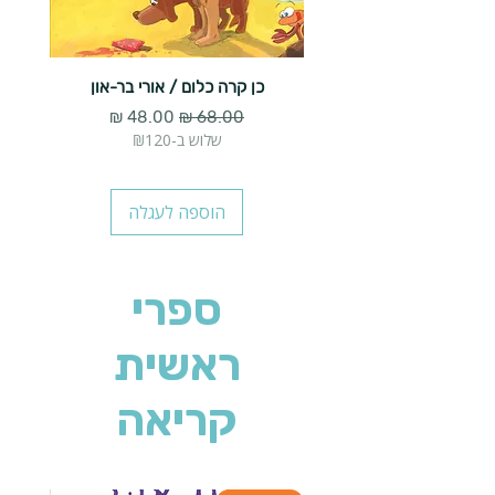
כן קרה כלום / אורי בר-און
הארנב 
מחיר רגיל
מחיר מבצע
שלוש ב-₪120
הוספה לעגלה
ספרי
ראשית
קריאה