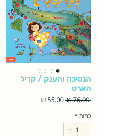
הנסיכה והענק / קריל
הארט
מחיר
מחיר
 ‏76.00 ‏₪ 
רגיל
מבצע
כמות
*