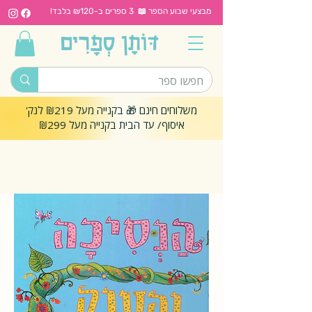
מבצעי שבוע הספר 📖 3 ספרים ב-₪120 בלבד!
משלוחים חינם 🎁 בקנייה מעל ₪219 לנק'
איסוף/ עד הבית בקנייה מעל ₪299