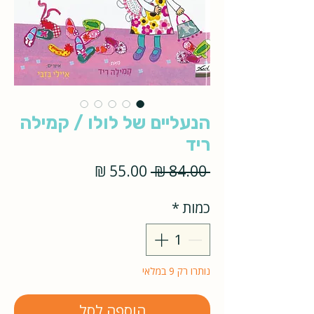
הנעליים של לולו / קמילה
ריד
מחיר
מחיר
 ‏84.00 ‏₪ 
רגיל
מבצע
כמות
*
נותרו רק 9 במלאי
הוספה לסל