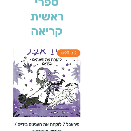
ספרי
ראשית
קריאה
2 ב-₪90
2 ב-₪90
מיראבל 7 לוקחת את הענינים בידיים /