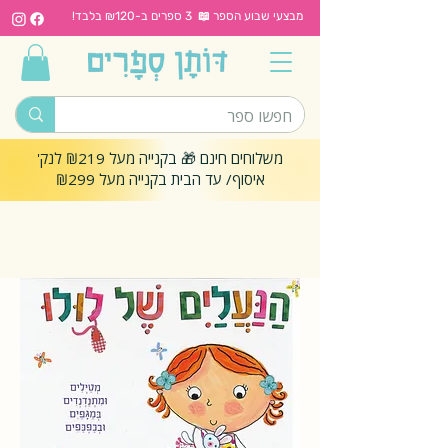
מבצעי שבוע הספר 📖 3 ספרים ב-₪120 בלבד!
משלוחים חינם 🎁 בקנייה מעל ₪219 לנק'
איסוף/ עד הבית בקנייה מעל ₪299