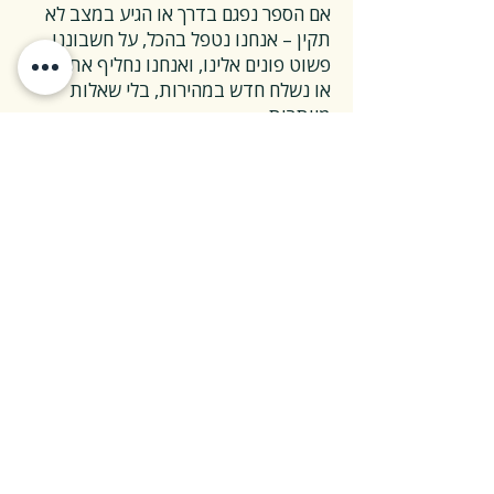
אם הספר נפגם בדרך או הגיע במצב לא
תקין – אנחנו נטפל בהכל, על חשבוננו.
פשוט פונים אלינו, ואנחנו נחליף את הספר
או נשלח חדש במהירות, בלי שאלות
מיותרות.
❓ ואם אני רוצה להחזיר ספר בלי סיבה
מיוחדת?
✅ גם זה בסדר גמור.
אפשר להחזיר את הספר תוך 14 ימים כל
עוד הוא חדש ובאריזתו המקורית.
ההחזרה מתבצעת בעלות משלוח של 26
₪, ולאחר שהספר חוזר אלינו – תקבלו זיכוי
מלא על הספר עצמו.
אנחנו מאמינים ששירות טוב נמדד דווקא
ברגעים האלה, ולכן מקפידים לעשות את
זה פשוט ונעים.