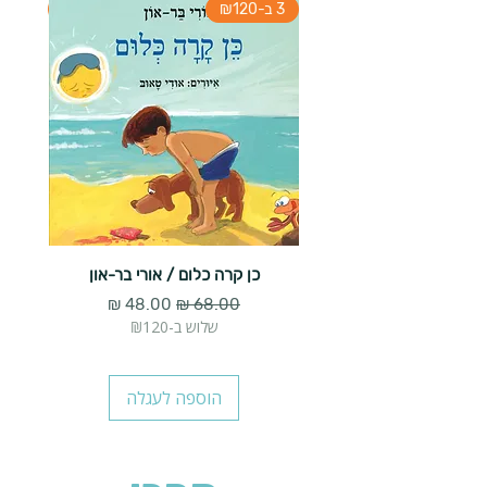
3 ב-₪120
3 ב-₪120
כן קרה כלום / אורי בר-און
הארנב 
מחיר רגיל
מחיר מבצע
שלוש ב-₪120
הוספה לעגלה