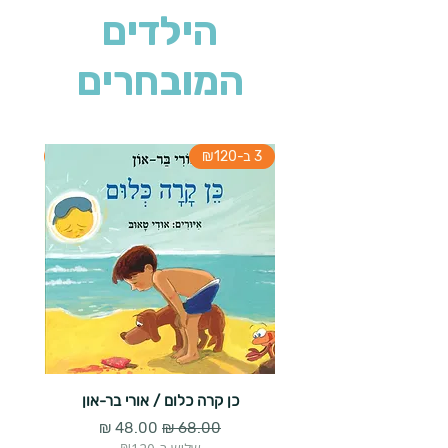
הילדים
המובחרים
3 ב-₪120
3 ב-₪120
כן קרה כלום / אורי בר-און
הארנב 
מחיר רגיל
מחיר מבצע