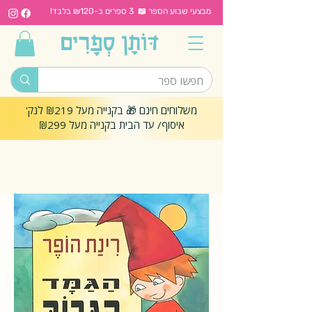
מבצעי שבוע הספר 📖 3 ספרים ב-₪120 בלבד!
משלוחים חינם 🎁 בקנייה מעל ₪219 לנק'
איסוף/ עד הבית בקנייה מעל ₪299