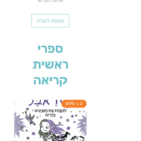
שלוש ב-₪120
הוספה לעגלה
ספרי
ראשית
קריאה
2 ב-₪90
2 ב-₪90