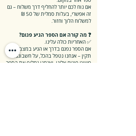
אם נוח לכם יותר להחליף דרך משלוח – גם
זה אפשרי, בעלות סמלית של 50 ₪
למשלוח הלוך וחזור.
❓ מה קורה אם הספר הגיע פגום?
✅ האחריות כולה עלינו.
אם הספר נפגם בדרך או הגיע במצב לא
תקין – אנחנו נטפל בהכל, על חשבוננו.
פשוט פונים אלינו, ואנחנו נחליף את הספר
או נשלח חדש במהירות, בלי שאלות
מיותרות.
❓ ואם אני רוצה להחזיר ספר בלי סיבה
מיוחדת?
✅ גם זה בסדר גמור.
אפשר להחזיר את הספר תוך 14 ימים כל
עוד הוא חדש ובאריזתו המקורית.
ההחזרה מתבצעת בעלות משלוח של 26
₪, ולאחר שהספר חוזר אלינו – תקבלו זיכוי