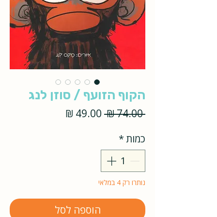
הקוף הזועף / סוזן לנג
מחיר
מחיר
 ‏74.00 ‏₪ 
רגיל
מבצע
כמות
*
נותרו רק 4 במלאי
הוספה לסל