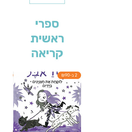
ספרי
ראשית
קריאה
2 ב-₪90
2 ב-₪90