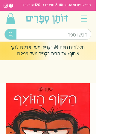
מבצעי שבוע הספר 📖 3 ספרים ב-₪120 בלבד!
משלוחים חינם 🎁 בקנייה מעל ₪219 לנק'
איסוף/ עד הבית בקנייה מעל ₪299