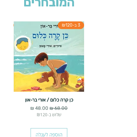
המובחרים
3 ב-₪120
3 ב-₪120
כן קרה כלום / אורי בר-און
הארנב 
מחיר רגיל
מחיר מבצע
שלוש ב-₪120
הוספה לעגלה