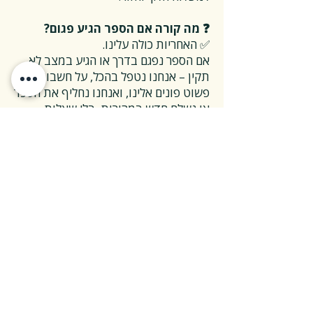
❓ מה קורה אם הספר הגיע פגום?
✅ האחריות כולה עלינו.
אם הספר נפגם בדרך או הגיע במצב לא
תקין – אנחנו נטפל בהכל, על חשבוננו.
פשוט פונים אלינו, ואנחנו נחליף את הספר
או נשלח חדש במהירות, בלי שאלות
מיותרות.
❓ ואם אני רוצה להחזיר ספר בלי סיבה
מיוחדת?
✅ גם זה בסדר גמור.
אפשר להחזיר את הספר תוך 14 ימים כל
עוד הוא חדש ובאריזתו המקורית.
ההחזרה מתבצעת בעלות משלוח של 26
₪, ולאחר שהספר חוזר אלינו – תקבלו זיכוי
מלא על הספר עצמו.
אנחנו מאמינים ששירות טוב נמדד דווקא
ברגעים האלה, ולכן מקפידים לעשות את