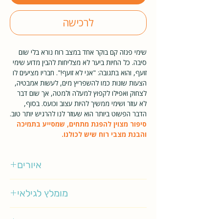
לרכישה
שימי פנזה קם בוקר אחד במצב רוח נורא בלי שום
סיבה. כל החיות ביער לא מצליחות להבין מדוע שימי
זועף, והוא בתגובה: "אני לא זועף!". חבריו מציעים לו
הצעות שונות כמו להשפריץ מים, לעשות אמבטיה,
לצחוק ואפילו לקפוץ למעלה ולמטה, אך שום דבר
לא עוזר ושימי ממשיך להיות עצוב וכועס. בסוף,
הדבר הפשוט ביותר הוא שעוזר לנו להרגיש יותר טוב.
סיפור מצוין להפגת מתחים, שמסייע בתמיכה
והבנת מצבי רוח שיש לכולנו.
איורים
מקס לנג
מומלץ לגילאי
3-5