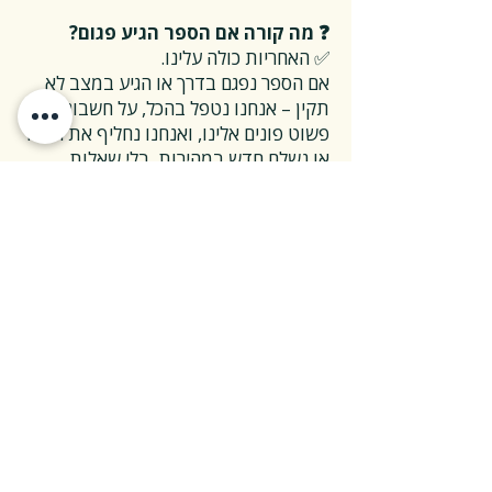
❓ מה קורה אם הספר הגיע פגום?
✅ האחריות כולה עלינו.
אם הספר נפגם בדרך או הגיע במצב לא
תקין – אנחנו נטפל בהכל, על חשבוננו.
פשוט פונים אלינו, ואנחנו נחליף את הספר
או נשלח חדש במהירות, בלי שאלות
מיותרות.
❓ ואם אני רוצה להחזיר ספר בלי סיבה
מיוחדת?
✅ גם זה בסדר גמור.
אפשר להחזיר את הספר תוך 14 ימים כל
עוד הוא חדש ובאריזתו המקורית.
ההחזרה מתבצעת בעלות משלוח של 26
₪, ולאחר שהספר חוזר אלינו – תקבלו זיכוי
מלא על הספר עצמו.
אנחנו מאמינים ששירות טוב נמדד דווקא
ברגעים האלה, ולכן מקפידים לעשות את
זה פשוט ונעים.