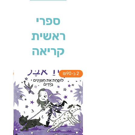
ספרי
ראשית
קריאה
2 ב-₪90
2 ב-₪90