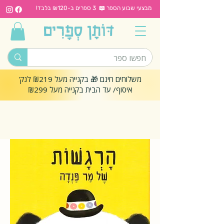
מבצעי שבוע הספר 📖 3 ספרים ב-₪120 בלבד!
משלוחים חינם 🎁 בקנייה מעל ₪219 לנק'
איסוף/ עד הבית בקנייה מעל ₪299