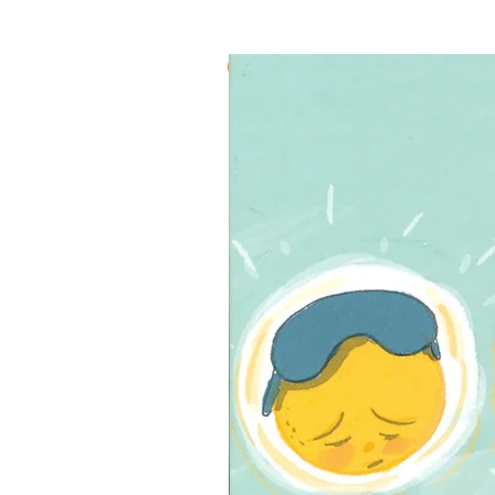
3 ב-₪120