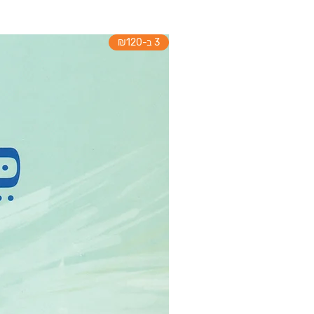
3 ב-₪120