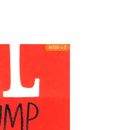
3 ב-₪120