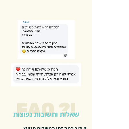
FAQ ?!
שאלות ותשובות נפוצות
❓ תוך כמה זמן המשלוח מגיע?