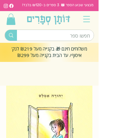
מבצעי שבוע הספר 📖 3 ספרים ב-₪120 בלבד!
משלוחים חינם 🎁 בקנייה מעל ₪219 לנק'
איסוף/ עד הבית בקנייה מעל ₪299