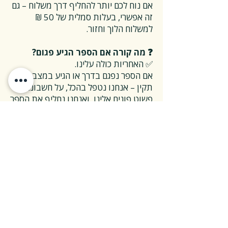
אם נוח לכם יותר להחליף דרך משלוח – גם
זה אפשרי, בעלות סמלית של 50 ₪
למשלוח הלוך וחזור.
❓ מה קורה אם הספר הגיע פגום?
✅ האחריות כולה עלינו.
אם הספר נפגם בדרך או הגיע במצב לא
תקין – אנחנו נטפל בהכל, על חשבוננו.
פשוט פונים אלינו, ואנחנו נחליף את הספר
או נשלח חדש במהירות, בלי שאלות
מיותרות.
❓ ואם אני רוצה להחזיר ספר בלי סיבה
מיוחדת?
✅ גם זה בסדר גמור.
אפשר להחזיר את הספר תוך 14 ימים כל
עוד הוא חדש ובאריזתו המקורית.
ההחזרה מתבצעת בעלות משלוח של 26
₪, ולאחר שהספר חוזר אלינו – תקבלו זיכוי
מלא על הספר עצמו.