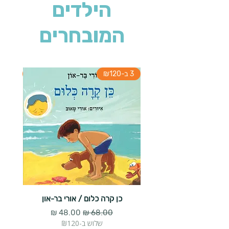
הילדים
המובחרים
3 ב-₪120
3 ב-₪120
כן קרה כלום / אורי בר-און
הארנב 
מחיר רגיל
מחיר מבצע
שלוש ב-₪120