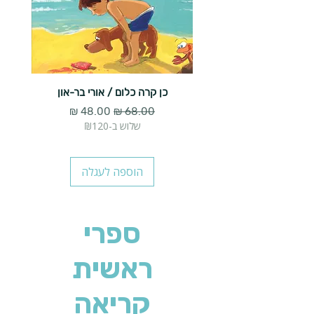
כן קרה כלום / אורי בר-און
הארנב 
מחיר רגיל
מחיר מבצע
שלוש ב-₪120
הוספה לעגלה
ספרי
ראשית
קריאה