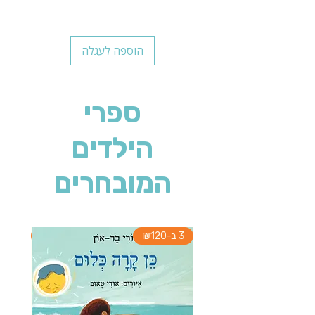
הוספה לעגלה
ספרי
הילדים
המובחרים
3 ב-₪120
3 ב-₪120