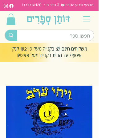
מבצעי שבוע הספר 📖 3 ספרים ב-₪120 בלבד!
משלוחים חינם 🎁 בקנייה מעל ₪219 לנק'
איסוף/ עד הבית בקנייה מעל ₪299