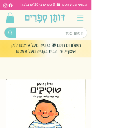
מבצעי שבוע הספר 📖 3 ספרים ב-₪120 בלבד!
משלוחים חינם 🎁 בקנייה מעל ₪219 לנק'
איסוף/ עד הבית בקנייה מעל ₪299