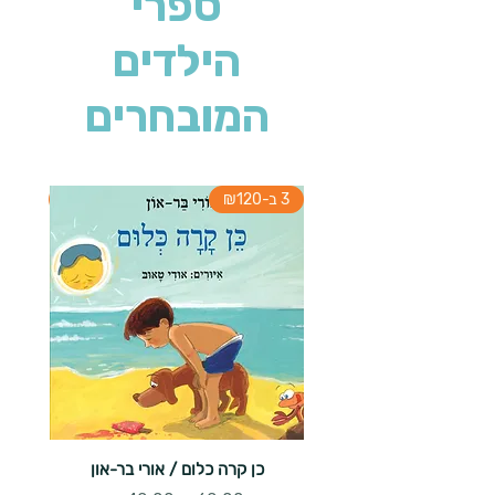
ספרי
הילדים
המובחרים
3 ב-₪120
3 ב-₪120
כן קרה כלום / אורי בר-און
הארנב 