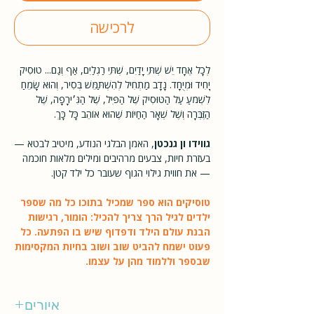
לרכישה
לְכָל אֶחָד יֵשׁ שְׁתֵּי יָדַיִם, שְׁתֵּי רַגְלַיִם, אַף וְגַם... טוּסִיק
יָחִיד וּמְיֻחָד. נָדָב מַתְחִיל לְהִשְׁתַּמֵּשׁ בְּסִיר, וְהוּא שָׂמֵחַ
לִשְׁמֹעַ עַל הַטּוּסִיק שֶׁל הַפִּיל, שֶׁל הַגִּ׳ירָפָה, שֶׁל
הַזֶּבְּרָה וְשֶׁל שְׁאָר הַחַיּוֹת שֶׁהוּא אוֹהֵב כָּל כָּךְ.
גווידו ון גנכטן
, האמן הבלגי הנודע, מיטיב לבטא —
בעזרת חיות, צבעים מרהיבים ומילים מלאות חוכמה
— את חווית גילוי הגוף שעובר כל ילד קטן.
טוסיקים הוא ספר שמכיל בתוכו כל מה שספר
ילדים לגיל הרך צריך להכיל: הומור, רגישות
הבנת עולם הילד ודפדוף שיש בו הפתעה. כל
פעוט ישמח להביט שוב ושוב בחיות המקסימות
שבספר וללמוד מהן על עצמו.
איורים