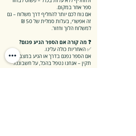
ולהחליף ללא עלות בכלל – פשוט לבחור
ספר אחר במקום.
אם נוח לכם יותר להחליף דרך משלוח – גם
זה אפשרי, בעלות סמלית של 50 ₪
למשלוח הלוך וחזור.
❓ מה קורה אם הספר הגיע פגום?
✅ האחריות כולה עלינו.
אם הספר נפגם בדרך או הגיע במצב לא
תקין – אנחנו נטפל בהכל, על חשבוננו.
פשוט פונים אלינו, ואנחנו נחליף את הספר
או נשלח חדש במהירות, בלי שאלות
מיותרות.
❓ ואם אני רוצה להחזיר ספר בלי סיבה
מיוחדת?
✅ גם זה בסדר גמור.
אפשר להחזיר את הספר תוך 14 ימים כל
עוד הוא חדש ובאריזתו המקורית.
ההחזרה מתבצעת בעלות משלוח של 26