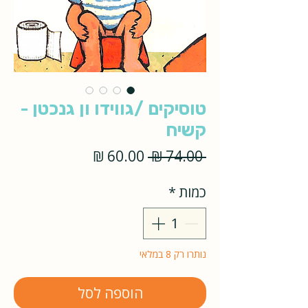
טוסיקים /גווידו ון גנכטן -
קשיח
מחיר
מחיר
 ‏74.00 ‏₪ 
רגיל
מבצע
כמות
*
נותרו רק 8 במלאי
הוספה לסל