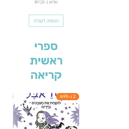
שלוש ב-₪120
הוספה לעגלה
ספרי
ראשית
קריאה
2 ב-₪90
2 ב-₪90