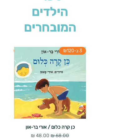
הילדים
המובחרים
3 ב-₪120
3 ב-₪120
כן קרה כלום / אורי בר-און
הארנב 
מחיר רגיל
מחיר מבצע