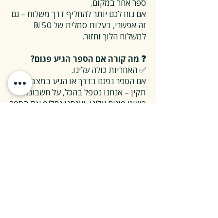
ספר אחר במקום.
אם נוח לכם יותר להחליף דרך משלוח – גם
זה אפשרי, בעלות סמלית של 50 ₪
למשלוח הלוך וחזור.
❓ מה קורה אם הספר הגיע פגום?
✅ האחריות כולה עלינו.
אם הספר נפגם בדרך או הגיע במצב לא
תקין – אנחנו נטפל בהכל, על חשבוננו.
פשוט פונים אלינו, ואנחנו נחליף את הספר
או נשלח חדש במהירות, בלי שאלות
מיותרות.
❓ ואם אני רוצה להחזיר ספר בלי סיבה
מיוחדת?
✅ גם זה בסדר גמור.
אפשר להחזיר את הספר תוך 14 ימים כל
עוד הוא חדש ובאריזתו המקורית.
ההחזרה מתבצעת בעלות משלוח של 26
₪, ולאחר שהספר חוזר אלינו – תקבלו זיכוי