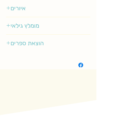
איורים
יוליה גינזבך
מומלץ גילאי
5-10
הוצאת ספרים
סיגליות