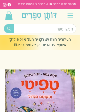
מבצעי שבוע הספר 📖 3 ספרים ב-₪120 בלבד!
משלוחים חינם 🎁 בקנייה מעל ₪219 לנק'
איסוף/ עד הבית בקנייה מעל ₪299