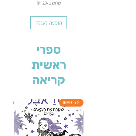
שלוש ב-₪120
הוספה לעגלה
ספרי
ראשית
קריאה
2 ב-₪90
2 ב-₪90