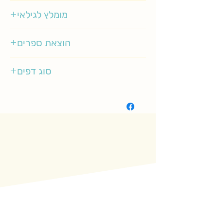
יוליה גינזבך
מומלץ לגילאי
6-10
הוצאת ספרים
סיגליות
סוג דפים
רגיל