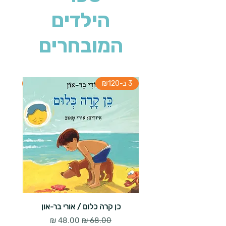
הילדים
המובחרים
3 ב-₪120
3 ב-₪120
כן קרה כלום / אורי בר-און
הארנב 
מחיר רגיל
מחיר מבצע