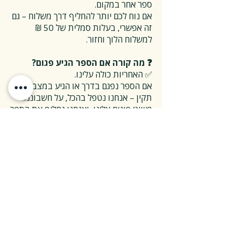
ספר אחר במקום.
אם נוח לכם יותר להחליף דרך משלוח – גם
זה אפשרי, בעלות סמלית של 50 ₪
למשלוח הלוך וחזור.
❓ מה קורה אם הספר הגיע פגום?
✅ האחריות כולה עלינו.
אם הספר נפגם בדרך או הגיע במצב לא
תקין – אנחנו נטפל בהכל, על חשבוננו.
פשוט פונים אלינו, ואנחנו נחליף את הספר
או נשלח חדש במהירות, בלי שאלות
מיותרות.
❓ ואם אני רוצה להחזיר ספר בלי סיבה
מיוחדת?
✅ גם זה בסדר גמור.
אפשר להחזיר את הספר תוך 14 ימים כל
עוד הוא חדש ובאריזתו המקורית.
ההחזרה מתבצעת בעלות משלוח של 26
₪, ולאחר שהספר חוזר אלינו – תקבלו זיכוי