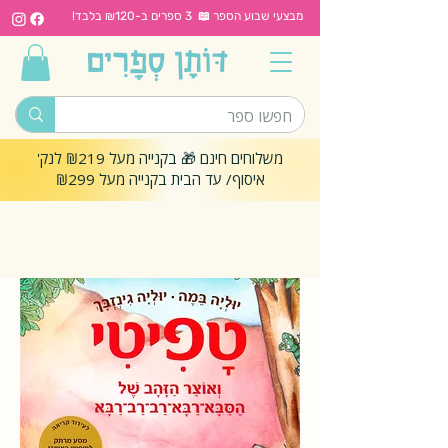
מבצעי שבוע הספר 📖 3 ספרים ב-₪120 בלבד!
משלוחים חינם 🎁 בקנייה מעל ₪219 לנק'
איסוף/ עד הבית בקנייה מעל ₪299