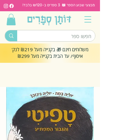
מבצעי שבוע הספר 📖 3 ספרים ב-₪120 בלבד!
משלוחים חינם 🎁 בקנייה מעל ₪219 לנק'
איסוף/ עד הבית בקנייה מעל ₪299