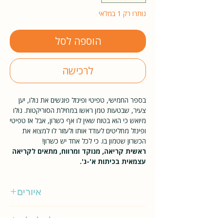
נותרו רק 1 במלאי
הוספה לסל
לרכישה
בספר החמישי, טפיטי ופינזל פוגשים את נולו, יען
צעיר, שבטעות טמן ראשו במחילת הסוריקטות. נולו
מיואש כי הוא בטוח שאין לו אף כשרון, אבל אז טפיטי
ופינזל מחליטים לעודד אותו ולעזור לו למצוא את
הכשרון שטמון בו. כי לכל אחד יש כשרון!
ראשית קריאה, מנוקד ומרווח, מתאים לקריאה
עצמאית בכיתות א'-ג'.
איורים
יוליה גינזבך