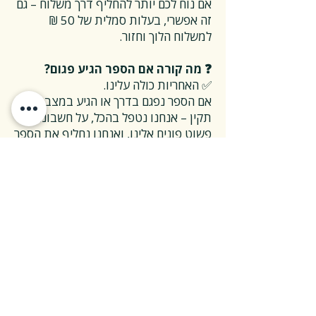
אם נוח לכם יותר להחליף דרך משלוח – גם
זה אפשרי, בעלות סמלית של 50 ₪
למשלוח הלוך וחזור.
❓ מה קורה אם הספר הגיע פגום?
✅ האחריות כולה עלינו.
אם הספר נפגם בדרך או הגיע במצב לא
תקין – אנחנו נטפל בהכל, על חשבוננו.
פשוט פונים אלינו, ואנחנו נחליף את הספר
או נשלח חדש במהירות, בלי שאלות
מיותרות.
❓ ואם אני רוצה להחזיר ספר בלי סיבה
מיוחדת?
✅ גם זה בסדר גמור.
אפשר להחזיר את הספר תוך 14 ימים כל
עוד הוא חדש ובאריזתו המקורית.
ההחזרה מתבצעת בעלות משלוח של 26
₪, ולאחר שהספר חוזר אלינו – תקבלו זיכוי
מלא על הספר עצמו.