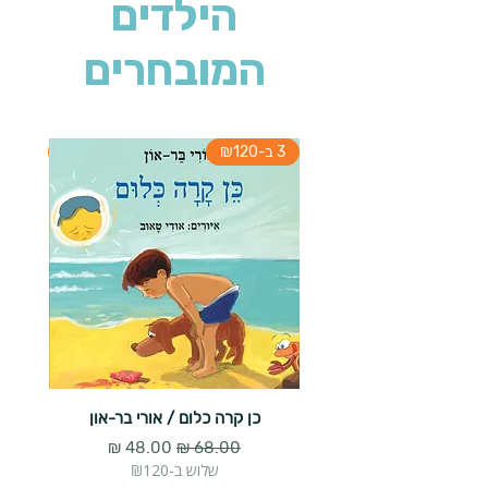
הילדים
המובחרים
3 ב-₪120
3 ב-₪120
כן קרה כלום / אורי בר-און
הארנב 
מחיר רגיל
מחיר מבצע
שלוש ב-₪120