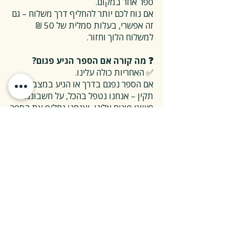
ספר אחר במקום.
אם נוח לכם יותר להחליף דרך משלוח – גם
זה אפשרי, בעלות סמלית של 50 ₪
למשלוח הלוך וחזור.
❓ מה קורה אם הספר הגיע פגום?
✅ האחריות כולה עלינו.
אם הספר נפגם בדרך או הגיע במצב לא
תקין – אנחנו נטפל בהכל, על חשבוננו.
פשוט פונים אלינו, ואנחנו נחליף את הספר
או נשלח חדש במהירות, בלי שאלות
מיותרות.
❓ ואם אני רוצה להחזיר ספר בלי סיבה
מיוחדת?
✅ גם זה בסדר גמור.
אפשר להחזיר את הספר תוך 14 ימים כל
עוד הוא חדש ובאריזתו המקורית.
ההחזרה מתבצעת בעלות משלוח של 26
₪, ולאחר שהספר חוזר אלינו – תקבלו זיכוי