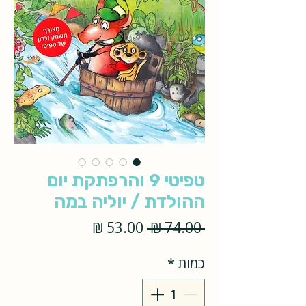
טפיטי 9 והרפתקת יום
ההולדת / יוליה במה
מחיר
מחיר
 ‏74.00 ‏₪ 
רגיל
מבצע
כמות
*