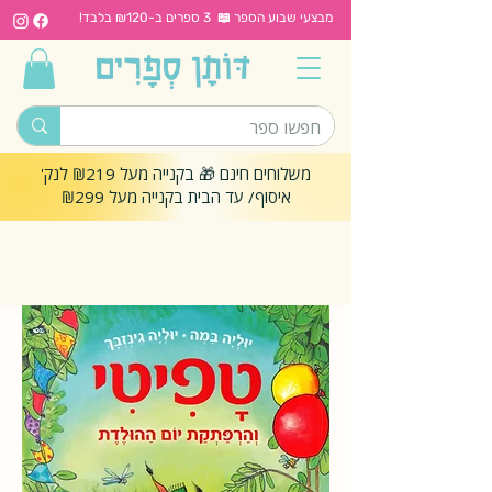
מבצעי שבוע הספר 📖 3 ספרים ב-₪120 בלבד!
משלוחים חינם 🎁 בקנייה מעל ₪219 לנק'
איסוף/ עד הבית בקנייה מעל ₪299