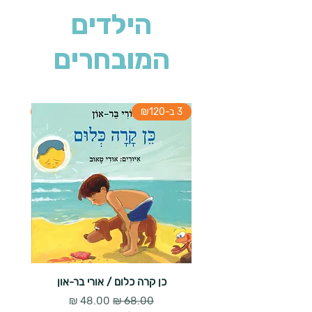
הילדים
המובחרים
3 ב-₪120
3 ב-₪120
כן קרה כלום / אורי בר-און
הארנב 
מחיר רגיל
מחיר מבצע