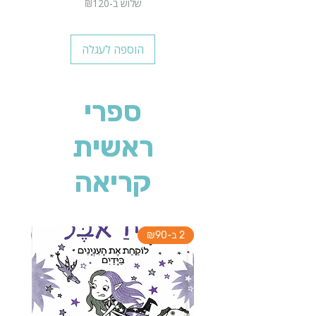
שלוש ב-₪120
הוספה לעגלה
ספרי
ראשית
קריאה
2 ב-₪90
2 ב-₪90