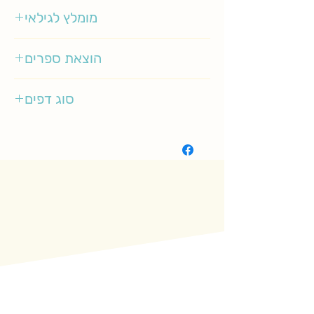
יוליה גינזבך
מומלץ לגילאי
6-10
הוצאת ספרים
סיגליות
סוג דפים
רגיל