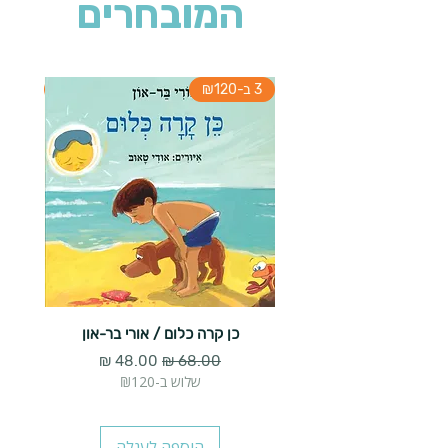
המובחרים
3 ב-₪120
3 ב-₪120
כן קרה כלום / אורי בר-און
הארנב 
מחיר רגיל
מחיר מבצע
שלוש ב-₪120
הוספה לעגלה