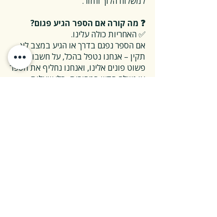
למשלוח הלוך וחזור.
❓ מה קורה אם הספר הגיע פגום?
✅ האחריות כולה עלינו.
אם הספר נפגם בדרך או הגיע במצב לא
תקין – אנחנו נטפל בהכל, על חשבוננו.
פשוט פונים אלינו, ואנחנו נחליף את הספר
או נשלח חדש במהירות, בלי שאלות
מיותרות.
❓ ואם אני רוצה להחזיר ספר בלי סיבה
מיוחדת?
✅ גם זה בסדר גמור.
אפשר להחזיר את הספר תוך 14 ימים כל
עוד הוא חדש ובאריזתו המקורית.
ההחזרה מתבצעת בעלות משלוח של 26
₪, ולאחר שהספר חוזר אלינו – תקבלו זיכוי
מלא על הספר עצמו.
אנחנו מאמינים ששירות טוב נמדד דווקא
ברגעים האלה, ולכן מקפידים לעשות את