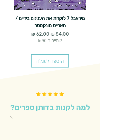
מיראבל 7 לוקחת את הענינים בידיים /
הארייט מונקסטר
מחיר רגיל
מחיר מבצע
שתיים ב-₪90
הוספה לעגלה
למה לקנות בדותן ספרים?