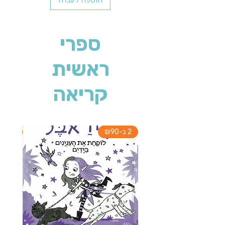
ספרי
ראשית
קריאה
2 ב-₪90
2 ב-₪90