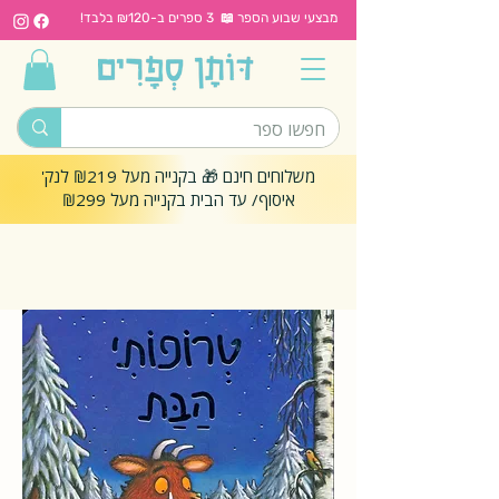
מבצעי שבוע הספר 📖 3 ספרים ב-₪120 בלבד!
משלוחים חינם 🎁 בקנייה מעל ₪219 לנק'
איסוף/ עד הבית בקנייה מעל ₪299