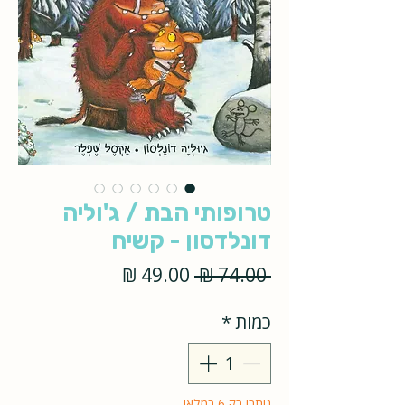
טרופותי הבת / ג'וליה
דונלדסון - קשיח
מחיר
מחיר
 ‏74.00 ‏₪ 
רגיל
מבצע
כמות
*
נותרו רק 6 במלאי