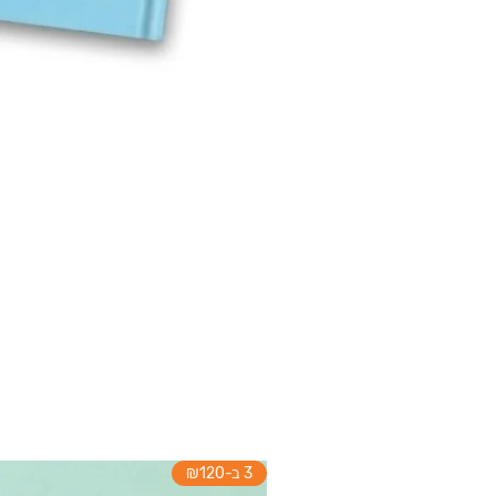
3 ב-₪120