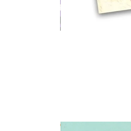
3 ב-₪120