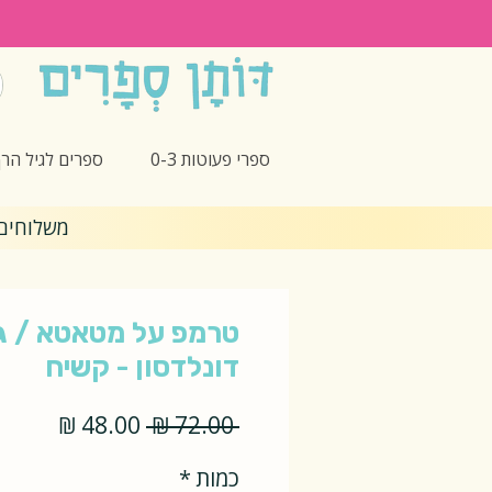
ספרי פעוטות 0-3
ספרים לגיל הרך -5
משלוחים חינם 🎁 בקנ
טרמפ על מטאטא / ג'
דונלדסון - קשיח
מחיר
מחיר
 ‏72.00 ‏₪ 
רגיל
מבצע
כמות
*