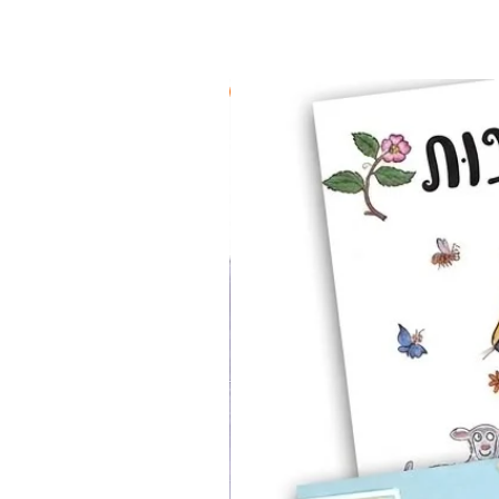
2 ב-₪90