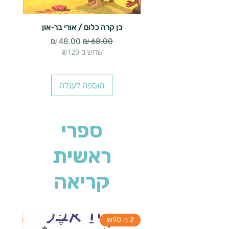
כן קרה כלום / אורי בר-און
הארנב 
מחיר רגיל
מחיר מבצע
שלוש ב-₪120
הוספה לעגלה
ספרי
ראשית
קריאה
2 ב-₪90
2 ב-₪90