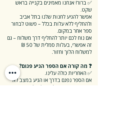
✅ ברור! אנחנו מאמינים בקנייה בראש
שקט.
אפשר להגיע לחנות שלנו בתל אביב
ולהחליף ללא עלות בכלל – פשוט לבחור
ספר אחר במקום.
אם נוח לכם יותר להחליף דרך משלוח – גם
זה אפשרי, בעלות סמלית של 50 ₪
למשלוח הלוך וחזור.
❓ מה קורה אם הספר הגיע פגום?
✅ האחריות כולה עלינו.
אם הספר נפגם בדרך או הגיע במצב לא
תקין – אנחנו נטפל בהכל, על חשבוננו.
פשוט פונים אלינו, ואנחנו נחליף את הספר
או נשלח חדש במהירות, בלי שאלות
מיותרות.
❓ ואם אני רוצה להחזיר ספר בלי סיבה
מיוחדת?
✅ גם זה בסדר גמור.