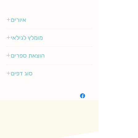
איורים
דיאנה ויסדו
מומלץ לגילאי
8-12
הוצאת ספרים
סיגליות
סוג דפים
רגיל