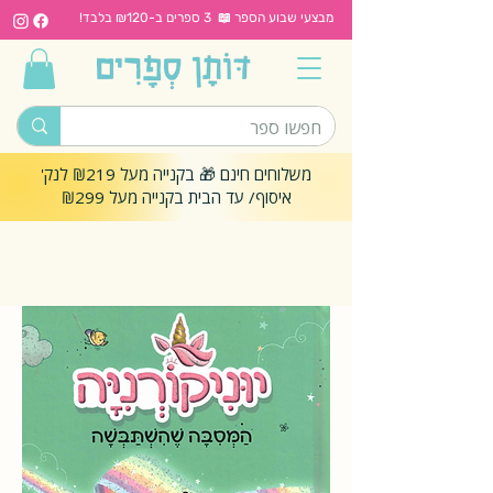
מבצעי שבוע הספר 📖 3 ספרים ב-₪120 בלבד!
משלוחים חינם 🎁 בקנייה מעל ₪219 לנק'
איסוף/ עד הבית בקנייה מעל ₪299