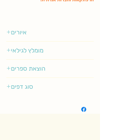
איורים
דיאנה ויסדו
מומלץ לגילאי
8-12
הוצאת ספרים
סיגליות
סוג דפים
רגיל