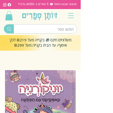
מבצעי שבוע הספר 📖 3 ספרים ב-₪120 בלבד!
משלוחים חינם 🎁 בקנייה מעל ₪219 לנק'
איסוף/ עד הבית בקנייה מעל ₪299