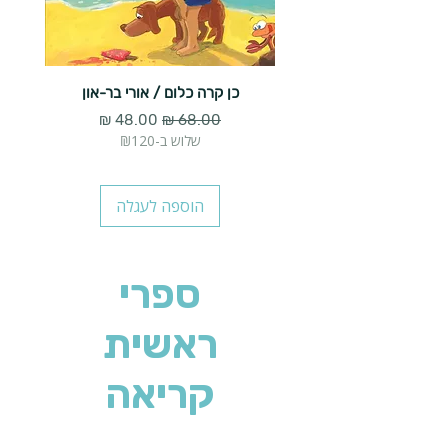
כן קרה כלום / אורי בר-און
הארנב 
מחיר רגיל
מחיר מבצע
שלוש ב-₪120
הוספה לעגלה
ספרי
ראשית
קריאה