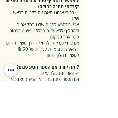
❓ אפשר להחליף ספר אם התחרטתי או
קיבלתי מתנה כפולה?
✅ ברור! אנחנו מאמינים בקנייה בראש
שקט.
אפשר להגיע לחנות שלנו בתל אביב
ולהחליף ללא עלות בכלל – פשוט לבחור
ספר אחר במקום.
אם נוח לכם יותר להחליף דרך משלוח – גם
זה אפשרי, בעלות סמלית של 50 ₪
למשלוח הלוך וחזור.
❓ מה קורה אם הספר הגיע פגום?
✅ האחריות כולה עלינו.
אם הספר נפגם בדרך או הגיע במצב לא
תקין – אנחנו נטפל בהכל, על חשבוננו.
פשוט פונים אלינו, ואנחנו נחליף את הספר
או נשלח חדש במהירות, בלי שאלות
מיותרות.
❓ ואם אני רוצה להחזיר ספר בלי סיבה