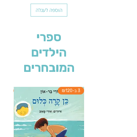
הוספה לעגלה
ספרי
הילדים
המובחרים
3 ב-₪120
3 ב-₪120