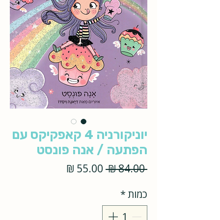
יוניקורניה 4 קאפקיקס עם
הפתעה / אנה פונסט
מחיר
מחיר
 ‏84.00 ‏₪ 
רגיל
מבצע
כמות
*