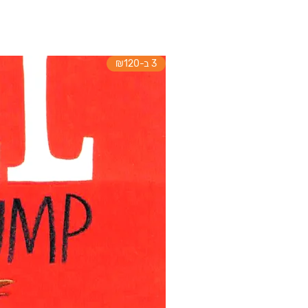
3 ב-₪120