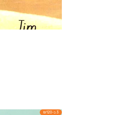
3 ב-₪120