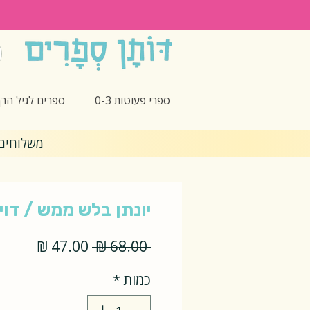
ספרי פעוטות 0-3
ספרים לגיל הרך -5
משלוחים חינם 🎁 בקנ
יונתן בלש ממש / דוי
מחיר
מחיר
 ‏68.00 ‏₪ 
רגיל
מבצע
כמות
*