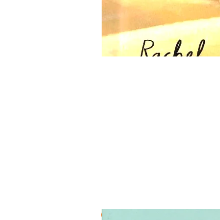
3 ב-₪120